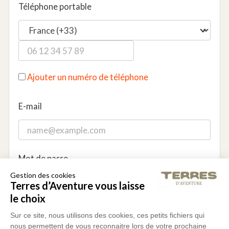
Téléphone portable
Ajouter un numéro de téléphone
E-mail
Mot de passe
Gestion des cookies
Terres d’Aventure vous laisse
le choix
8 caractères minimum
1 minuscule
Sur ce site, nous utilisons des cookies, ces petits fichiers qui
1 majuscule
1 chiffre
nous permettent de vous reconnaitre lors de votre prochaine