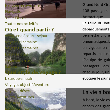
Grand Nord Gran
Randonnée avec âne
108 passagers, 
Navigation
Antarctique.
VTT / Gravel
La taille du bat
Toutes nos activités
Où et quand partir ?
débarquements q
permettant un
Week-end / courts séjours
pneumatiques. D
Voyages 1 semaine
en vigueur en 
Voyages 2 semaines
repartis en plus
Longs séjours
L’équipe de gui
Vacances d'été
passagers. Lors
Saisons
Quel style de voyage ?
chaque jour, un 
évoquer le jour 
L'Europe en train
Voyages objectif Aventure
Voyages désert
La vie à bo
Micro-Aventures
A bord, la vie e
Croisières
décors des gran
Rêvez, explorez, voyagez