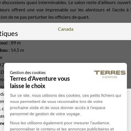
 discussions quasi interminables. Le salon reste d'ailleurs ouve
eurs offrent une vue imprenable sur les alentours et l’accès à l
ion de ne pas perturber les officiers de quart.
Voyage
Canada
tiques
tou
t :
89 m
-bau
:
14,5 m
m
 211 tonnes
1D
Gestion des cookies
Terres d’Aventure vous
esel-Electrique
laisse le choix
 nœuds
ndais
Voyage
Sri Lanka
Sur ce site, nous utilisons des cookies, ces petits fichiers qui
embres
nous permettent de vous reconnaitre lors de votre
prochaine visite et de vous donner accès à l’espace
 chef d'expédition, 7 guides et 1 médecin
personnel de gestion de votre voyage.
passagers
nes :
50
Nous les utilisons également pour mesurer l’audience,
personnaliser le contenu et les annonces publicitaires et