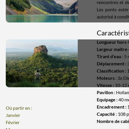
rencontres et de
Les ponts extéri
autorisé à condit
Caractéris
Longueur hors-
Largeur maître
Tirant d’eau
:
5 
Déplacement :
3
Classification :
Moteurs
: 3x Di
Vitesse
: 10-12
Pavillon
: Holla
Equipage :
40 m
Encadrement :
1
Où partir en :
Capacité
: 108 
Janvier
Nombre de cabi
Février