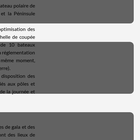
bateau polaire de
et la Péninsule
'optimisation des
helle de coupée
 de 10 bateaux
a réglementation
au même moment,
rre).
 disposition des
iés aux pôles et
de la journée et
es de gala et des
ont des lieux de