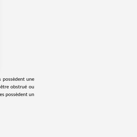
 Options
es possèdent une
 être obstrué ou
tres de confidentialité, en garantissant la conformité avec les
nes possèdent un