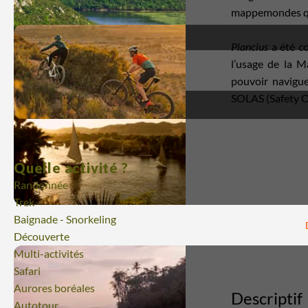
mappemondes qui
Plancius
a été co
l’usage de la M
pouvoir navigue
SOLAS (Safety Of 
Quelle activité ?
Randonnée
Trek
Baignade - Snorkeling
Découverte
Multi-activités
Safari
Aurores boréales
Descriptif
Autotour