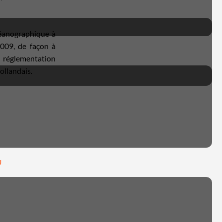
céanographique à
2009, de façon à
a réglementation
hollandais.
U