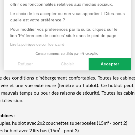
offrir des fonctionnalités relatives aux médias sociaux.
Le choix de les accepter ou non vous appartient. Dites-nous
quelle est votre préférence ?
Pour modifier vos préférences par la suite, cliquez sur le
Les cabines et ponts
lien 'Préférences de cookies' situé dans le pied de page.
Lire la politique de confidentialité
DÉCOUVRE LES PONTS ET CABINES DU PLANCIUS
Consentements certifiés par
Refuser
Choisir
Accepter
Axeptio consent
Plateforme de Gestion du Consentement : Personnalisez vos
re des conditions d’hébergement confortables. Toutes les cabin
rivée et une vue extérieure (fenêtre ou hublot). Ce hublot peut
Notre plateforme vous permet d'adapter et de gérer vos paramè
e mauvais temps ou pour des raisons de sécurité. Toutes les cabi
 télévision.
abines :
uples, hublot avec 2x2 couchettes superposées (15m² - pont 2)
s hublot avec 2 lits bas (15m² - pont 3)