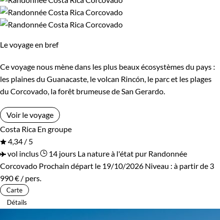
Vietnam
Zimbabwe
De 1 250 à 2 000 €
De 2 000 à 3 000 €
Plus de 3 000 €
Le voyage en bref
Ce voyage nous mène dans les plus beaux écosystèmes du pays :
Âge des enfants
les plaines du Guanacaste, le volcan Rincón, le parc et les plages
du Corcovado, la forêt brumeuse de San Gerardo.
Les 2/5 ans
Les 6/9 ans
Voir le voyage
Les 10/13 ans
Les 14/16 ans
Costa Rica
En groupe
4,34 / 5
vol inclus
14 jours
La nature à l'état pur
Randonnée
Confort
Corcovado
Prochain départ le 19/10/2026
Niveau :
à partir de
3
990 €
/ pers.
Bivouac, sous tente
Refuge, gîte, dortoir
Carte
Détails
Standard
Supérieur