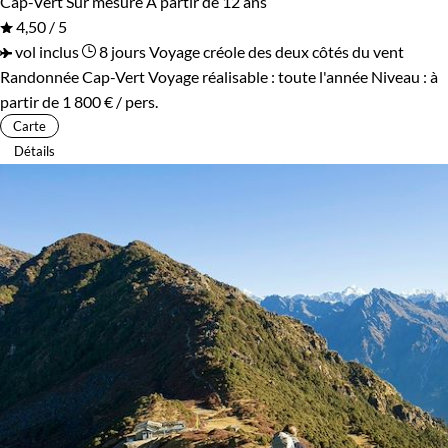
Cap-Vert
Sur mesure
À partir de 12 ans
4,50 / 5
vol inclus
8 jours
Voyage créole des deux côtés du vent
Randonnée Cap-Vert
Voyage réalisable : toute l'année
Niveau :
à
partir de
1 800 €
/ pers.
Carte
Détails