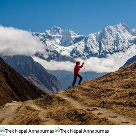
Haut de gamme
Itinérance
Itinérant
Semi-itinérant
Environnement
Bord de mer et îles
Brousse et Savane
Désert
Forêts, collines, rivières et lacs
Haute Montagne
Montagne
Patrimoine et Nature
Volcans