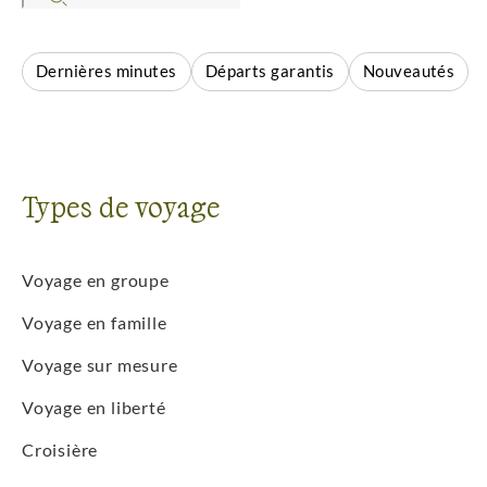
ou par type d’aventure : randonnée, trekking,
expédition, découverte en famille… Une manière
simple de trouver le voyage qui vous ressemble,
Dernières minutes
Départs garantis
Nouveautés
selon vos envies de nature, de culture ou de grands
espaces.
Types de voyage
Voyage en groupe
Voyage en famille
Voyage sur mesure
Voyage en liberté
Croisière