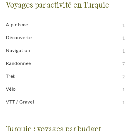
Voyages par activité en Turquie
Alpinisme
1
Découverte
1
Navigation
1
Randonnée
7
Trek
2
Vélo
1
VTT / Gravel
1
Turquie : voyages par budget