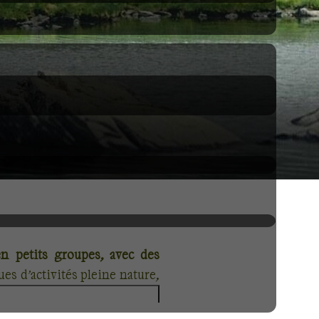
en petits groupes, avec des
es d’activités pleine nature,
door, vélo et de nombreuses
s du globe, la France est la