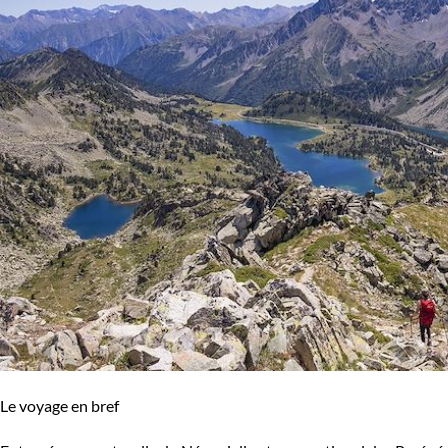
Itinérance
Itinérant
Semi-itinérant
En étoile
Environnement
Bord de mer et îles
Forêts, collines, rivières et lacs
Haute Montagne
Montagne
Neige
Patrimoine et Nature
Volcans
Le voyage en bref