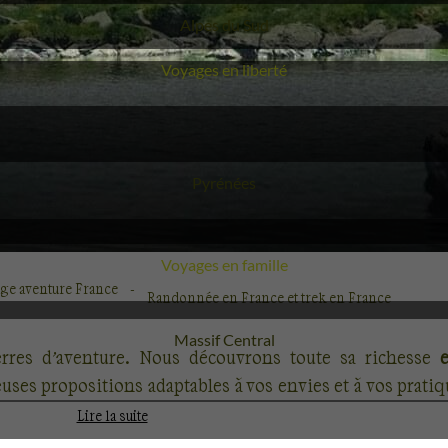
Voyage
Alpes du Sud
Voyages en liberté
Voyage
Pyrénées
Voyages en famille
ge aventure France
Randonnée en France et trek en France
Voyage
Massif Central
erres d’aventure. Nous découvrons toute sa richesse
es propositions adaptables à vos envies et à vos pratiqu
voyages sont disponibles, en randonnée, activités out
Lire la suite
s rencontres. Chérie des voyageurs venus des quatre coin