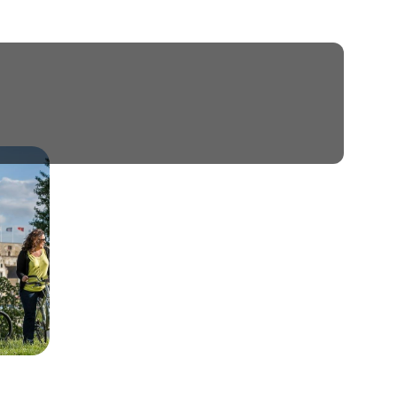
 ou Côte d’Azur ? Difficile de
nt-Saint-Michel sur la façade
parcourrez cette région toute
cerez les secrets du Piémont