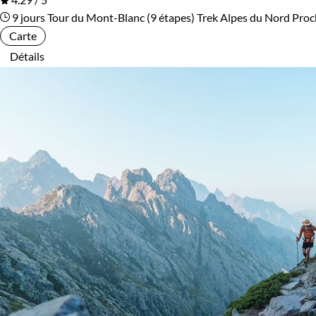
Alpes du Nord
Alpes du Sud
9 jours
Tour du Mont-Blanc (9 étapes)
Trek Alpes du Nord
Proc
Carte
Autres régions
Bretagne - Normandie
Détails
Corse
Massif Central
Pays Basque et Sud-Ouest
Provence - Côte d'Azur
Pyrénées
Vallée de la Loire
Budget
Moins de 750 €
De 750 à 1 250 €
De 1 250 à 2 000 €
De 2 000 à 3 000 €
Plus de 3 000 €