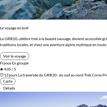
Âge des enfants
Les 2/5 ans
Les 6/9 ans
Le voyage en bref
Les 10/13 ans
Les 14/16 ans
Le GR®20, célèbre trek à la beauté sauvage, devient accessible grâ
traditions locales, et vivez une aventure alpine mythique en toute 
Confort
Voir le voyage
France
En groupe
Bivouac, sous tente
Refuge, gîte, dortoir
4.05 / 5
13 jours
La traversée du GR®20 : du sud au nord
Trek Corse
Pr
Standard
Supérieur
Carte
Détails
Haut de gamme