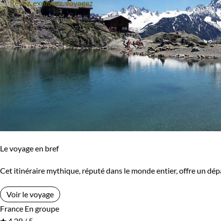
Rêvez, explorez, voyagez
Micro-aventure
Multi-activités
Navigation
Randonnée
Randonnée avec âne
Raquette
Ski de fond
Ski de fond et ski nordique
Ski de randonnée
Trek
Vélo
VTT / Gravel
Le voyage en bref
Afficher plus
Cet itinéraire mythique, réputé dans le monde entier, offre un dépa
Voir le voyage
Régions
France
En groupe
4.29 / 5