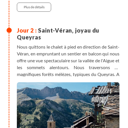
Plus de détails
Saint-Véran, joyau du
Queyras
Nous quittons le chalet à pied en direction de Saint-
Véran, en empruntant un sentier en balcon qui nous
offre une vue spectaculaire sur la vallée de l'Aigue et
les sommets alentours. Nous traversons de
magnifiques forêts mélèzes, typiques du Queyras. A
notre arrivée à Saint-Véran, joyau du Queyras, nous
découvrons ses chalets traditionnels en bois
"fustes", ses cadrans solaires et un patrimoine riche
et préservé.