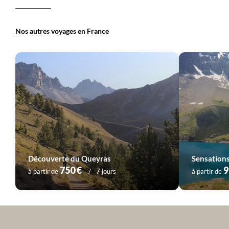
Nos autres voyages en France
Voyage
Provence - Côte d'Azur
Voyage
Pyrénées
Voyage
Sud-Ouest
Voyage
Vallée de la Loire
Découverte du Queyras
Sensation
750 €
9
à partir de
7 jours
à partir de