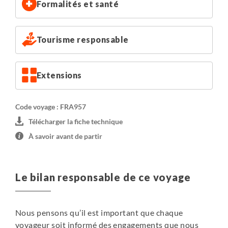
Formalités et santé
Chambre de 2 standard
sur demande : chambres avec
sanitaires privatifs, située dans le chalet historique de
l'hébergement :
80€ par personne
.
Tourisme responsable
Chambre de 2 confort
sur demande : chambres
spacieuses à la décoration épurée, avec sanitaires
privatifs, et récemment rénovées :
140€ par personne
.
Extensions
Code voyage : FRA957
Télécharger la fiche technique
À savoir avant de partir
Le bilan responsable de ce voyage
Nous pensons qu’il est important que chaque
voyageur soit informé des engagements que nous