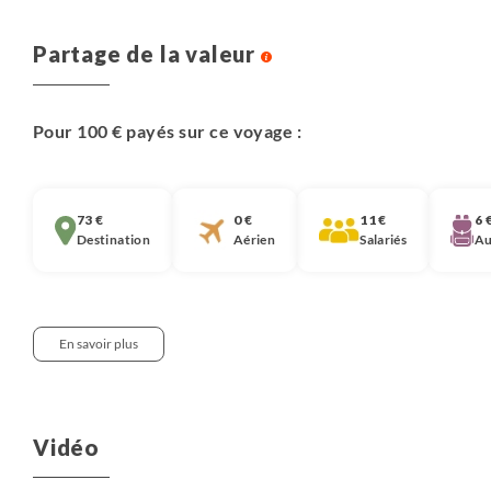
Partage de la valeur
Pour 100 € payés sur ce voyage :
73 €
0 €
11 €
6 
Destination
Aérien
Salariés
Au
En savoir plus
Notre approche :
Nous pensons qu’il est important que chaque
Vidéo
voyageur soit informé de la décomposition du prix de