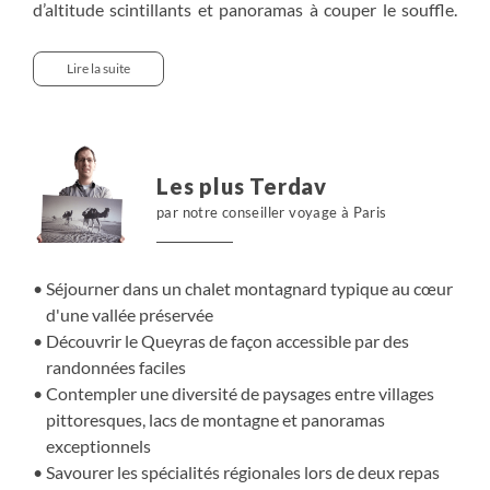
d’altitude scintillants et panoramas à couper le souffle.
Ce voyage conjugue confort et immersion authentique
en montagne, rythmé par de beaux moments de
Lire la suite
convivialité autour des spécialités locales. Au
programme : le lac de Roue, la découverte du village
emblématique de Chianale et l’exploration de la vallée de
la Blanche, pour une échappée inoubliable au cœur d’une
Les plus Terdav
nature préservée.
par notre conseiller voyage à Paris
Séjourner dans un chalet montagnard typique au cœur
d'une vallée préservée
Découvrir le Queyras de façon accessible par des
randonnées faciles
Contempler une diversité de paysages entre villages
pittoresques, lacs de montagne et panoramas
exceptionnels
Savourer les spécialités régionales lors de deux repas