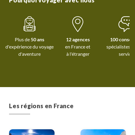
Pourquoi voyager avec nous
notre guide Franço
grande disponibi
patience et ses con
acquises comme e
pays qu'il a tant 
Plus de
50 ans
12 agences
100 conseil
faire partager.
d'expérience du voyage
spécialistes à
d'aventure
à l'étranger
service
Les régions en France