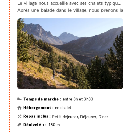
Le village nous accueille avec ses chalets typiques.
Après une balade dans le village, nous prenons la
direction du Lac de Roue, en passant par les cabanes
d'alpages. Nous traversons les alpages jusqu'à
atteindre ce magnifique lac, dominé par le Pic de
Rochebrune, entouré de forêts et de prairies. Ce lie
naturel d'exception offre une biodiversité unique
notamment en flore aquatique. Sur le retour, nous
empruntons le sentier des belvédères pour un
panorama exceptionnel sur Fort Queyras et la vallée
Guil. Nous concluons la journée par une pause à la
Maison de l'Artisanat, mettant en valeur le travail de
plus de 35 coopérateurs.
entre 3h et 3h30
en chalet
Petit-déjeuner, Déjeuner, Diner
150 m