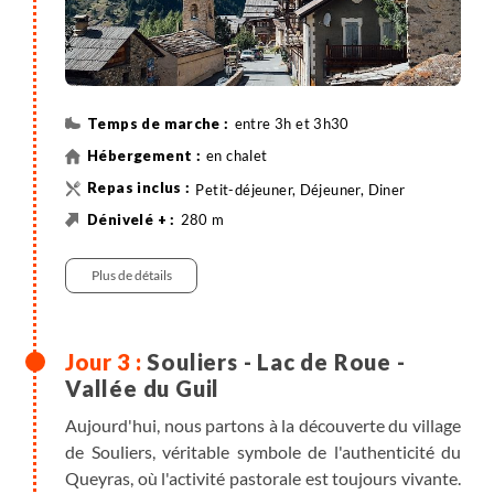
entre 3h et 3h30
en chalet
Petit-déjeuner, Déjeuner, Diner
280 m
50 m
9 km
Randonnée
Plus de détails
Souliers - Lac de Roue -
Vallée du Guil
Aujourd'hui, nous partons à la découverte du village
de Souliers, véritable symbole de l'authenticité du
Queyras, où l'activité pastorale est toujours vivante.