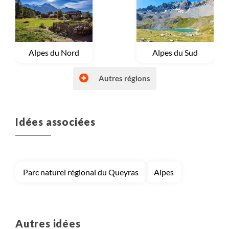
Voyage
Alpes du Nord
Voyage
Alpes du Sud
Autres régions
Idées associées
Voyage
Autres régions (France)
Voyage
Bretagne et Normandie
Parc naturel régional du Queyras
Alpes
Voyage
Corse
Voyage
Massif Central
Autres idées