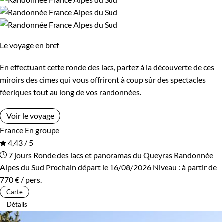
par une convivialité unique autour de bons petits plats du
De 1 250 à 2 000 €
terroir. Vous partirez à la découverte de la gastronomie locale
à travers les produits frais du terroir. Nos menus délicieux et
Le voyage en bref
conviviaux vous permettront de savourer la richesse
Âge des enfants
culinaire de cette région d’exception.
Des randonnées pou
En effectuant cette ronde des lacs, partez à la découverte de ces
Les 2/5 ans
Les 6/9 ans
tous les niveaux et toutes les envies
miroirs des cimes qui vous offriront à coup sûr des spectacles
féeriques tout au long de vos randonnées.
Les 10/13 ans
Les 14/16 ans
Nous proposons des randonnées pour tous les goûts pour
Voir le voyage
découvrir le parc naturel régional du Queyras, que ce soit
France
En groupe
pour les débutants ou les plus expérimentés. Des treks
Confort
4,43 / 5
itinérants entre vallées et alpages, en passant par les lacs de
7 jours
Ronde des lacs et panoramas du Queyras
Randonnée
Refuge, gîte, dortoir
Standard
montagne, notre offre de voyage saura satisfaire toutes vos
Alpes du Sud
Prochain départ le 16/08/2026
Niveau :
à partir de
envies de randonnée. Un séjour sur mesure pour découvrir la
770 €
/ pers.
Supérieur
montagne en toute convivialité.
Carte
Détails