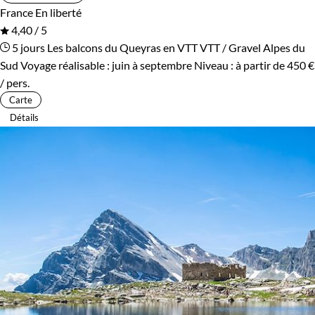
France
En liberté
4,40 / 5
5 jours
Les balcons du Queyras en VTT
VTT / Gravel Alpes du
Sud
Voyage réalisable : juin à septembre
Niveau :
à partir de
450 €
/ pers.
Carte
Détails