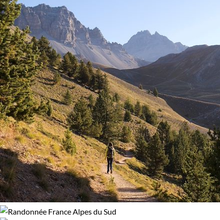
Itinérance
Itinérant
Semi-itinérant
En étoile
Environnement
Forêts, collines, rivières et lacs
Montagne
Neige
Patrimoine et Nature