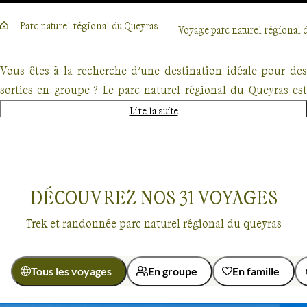
Parc naturel régional du Queyras
Voyage parc naturel régional 
Vous êtes à la recherche d’une destination idéale pour des
sorties en groupe ? Le parc naturel régional du Queyras est
l’endroit parfait pour découvrir des paysages d’exception
Lire la suite
entre amis ou en famille. Avec notre camp de base, nous
proposons des randonnées pour tous les niveaux et toutes
les envies pour une escapade inoubliable.
DÉCOUVREZ NOS
31
VOYAGES
Une randonnée exceptionnelle à la découverte des lacs de
Trek et randonnée parc naturel régional du queyras
montagne
Les leurs reflets dans les eaux cristallines des lacs de
Tous les voyages
En groupe
En famille
montagne fascinent les randonneurs depuis toujours. En
choisissant notre offre de voyage dans le Queyras, vous
Voyages
Parc naturel régional du Queyras