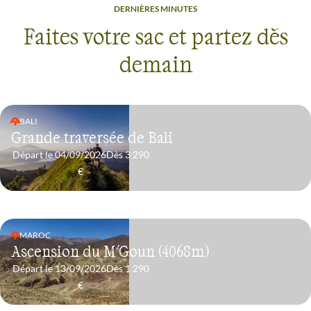
DERNIÈRES MINUTES
Faites votre sac
et partez dès
demain
BALI
Grande traversée de Bali
Départ le 04/09/2026
Dès 3 290
€
MAROC
Ascension du M'Goun (4068m)
Départ le 13/09/2026
Dès 1 290
€