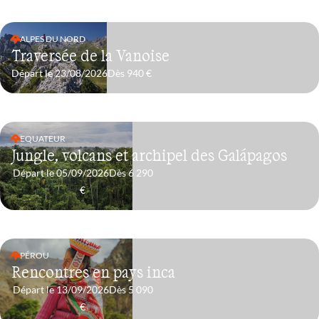
ALPES DU NORD
Traversée de la Vanoise
Départ le 23/08/2026
Dès 940 €
EQUATEUR
Jungle, volcans et archipel des Galápagos
Départ le 05/09/2026
Dès 6 290
€
PÉROU
Rencontres en pays inca
Départ le 13/09/2026
Dès 5 090
€