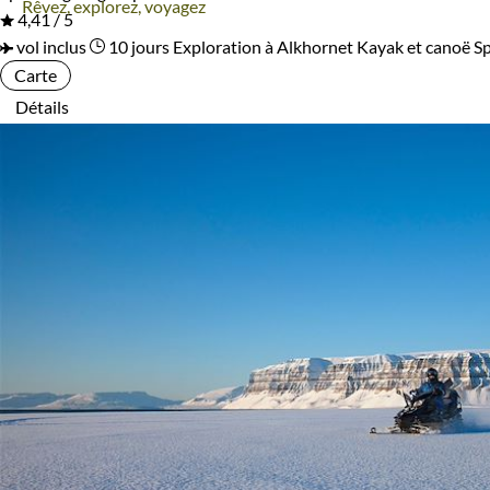
Rêvez, explorez, voyagez
4,41 / 5
Environnement
vol inclus
10 jours
Exploration à Alkhornet
Kayak et canoë Sp
Carte
Haute Montagne
Neige
Détails
Terres Polaires