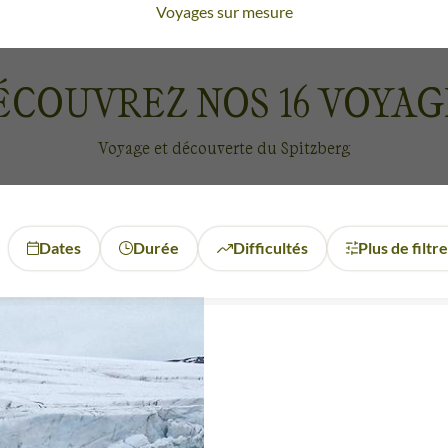
Voyages sur mesure
 longues
randonnées à ski de fond en tractant votre pulka
agnes enneigées accompagnent votre traversée de l'île ju
aut bien l'avouer, vous pourrez
admirer l'ours polaire
. 
ÉCOUVREZ NOS
16
VOYAG
de panoramas exceptionnels.
es de plaisirs encore plus improbables comme la
pratiqu
Voyage et découverte du Spitzberg
la Madeleine, le fjord Saint-Jean ou l’Isfjord
. Si les vues 
é des paysages mais aussi de la faune de cette région c
Voyages à vélo
vous permettra de profiter d’une luminosité extraordinair
Dates
Durée
Difficultés
Plus de filtr