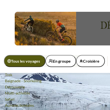
printemps en petits groupes, vous progresserez lors de
charger tout votre équipement. Les glaciers et les mont
qu'avec un peu de patience, mais aussi de chance il f
D
sommets de la région comme le mont Newton pour jouir 
Voyages
Spitzberg
Ce
voyage au Spitzberg
vous ouvre aussi en été les voi
longerez ainsi les sites exceptionnels comme
la baie de 
99% de satisfaction
(
129 avis
)
randonnée vous amènera également à explorer la diversit
les colonies d’oiseaux
venant nicher. Le soleil de minuit 
Tous les voyages
En groupe
Croisière
Quelle activité ?
Guide de voyage Spitzberg
Randonnée
Trek
Activité
Baignade - Snorkeling
Découverte
Kayak et canoë
Multi-activités
Multi-activités
Safari
Observation animalière
Photographie
Aurores boréales