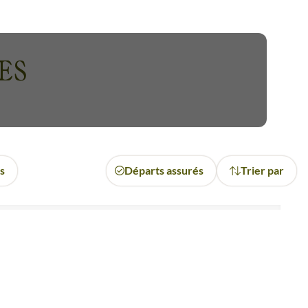
, petit traîneau permettant de
squ'à la côte est. C'est ici
Accédez aussi aux plus hauts
ES
e du kayak
. En groupe, vous
sont aussi réjouissantes, votre
omme les
rennes, les phoques,
e.
es
Départs assurés
Trier par