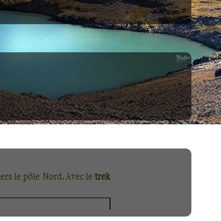
rs le pôle Nord. Avec le
trek
 sur ces terres enneigées. Au