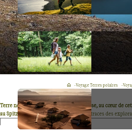
Voyage Terres polaires
Voya
Terre norvégienne, le Spitzberg s'impose, au cœur de cet
au Spitzberg
, partez à votre tour sur les traces des explo
La passion des grands espaces et de la nature vierge vou