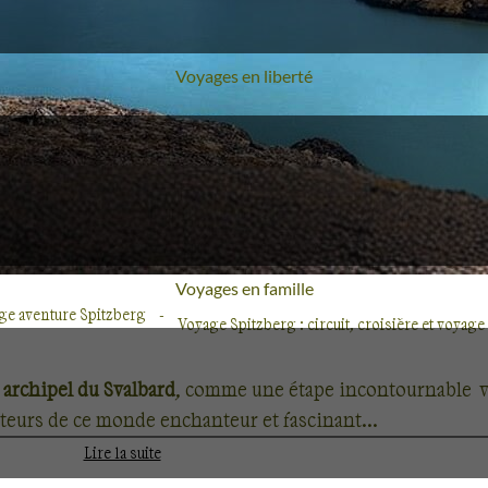
Voyages en liberté
Voyages en famille
ge aventure Spitzberg
Voyage Spitzberg : circuit, croisière et voyage
 archipel du Svalbard
, comme une étape incontournable ve
rateurs de ce monde enchanteur et fascinant...
Lire la suite
s fascinent, alors laissez-vous entraîner par votre guide