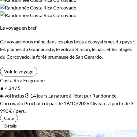
Afficher plus
Namibie
Nicaragua
Norvège
Ouganda
Budget
Le voyage en bref
Ouzbekistan
Pérou
Moins de 750 €
De 750 à 1 250 €
Ce voyage nous mène dans les plus beaux écosystèmes du pays :
Serbie
Spitzberg
les plaines du Guanacaste, le volcan Rincón, le parc et les plages
De 1 250 à 2 000 €
De 2 000 à 3 000 €
du Corcovado, la forêt brumeuse de San Gerardo.
Tadjikistan
Tanzanie
Plus de 3 000 €
Voir le voyage
Zimbabwe
Costa Rica
En groupe
4,34 / 5
Âge des enfants
vol inclus
14 jours
La nature à l'état pur
Randonnée
Corcovado
Prochain départ le 19/10/2026
Niveau :
à partir de
3
Les 2/5 ans
Les 6/9 ans
990 €
/ pers.
Carte
Les 10/13 ans
Les 14/16 ans
Détails