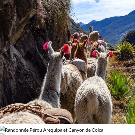
Confort
Bivouac, sous tente
Refuge, gîte, dortoir
Standard
Supérieur
Haut de gamme
Itinérance
Itinérant
Semi-itinérant
En étoile
Environnement