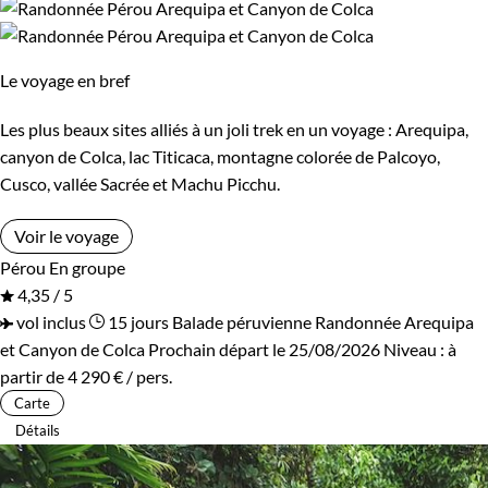
Bord de mer et îles
Brousse et Savane
Forêts, collines, rivières et lacs
Haute Montagne
Le voyage en bref
Montagne
Neige
Les plus beaux sites alliés à un joli trek en un voyage : Arequipa,
canyon de Colca, lac Titicaca, montagne colorée de Palcoyo,
Patrimoine et Nature
Terres Polaires
Cusco, vallée Sacrée et Machu Picchu.
Volcans
Voir le voyage
Pérou
En groupe
4,35 / 5
vol inclus
15 jours
Balade péruvienne
Randonnée Arequipa
et Canyon de Colca
Prochain départ le 25/08/2026
Niveau :
à
partir de
4 290 €
/ pers.
Carte
Détails