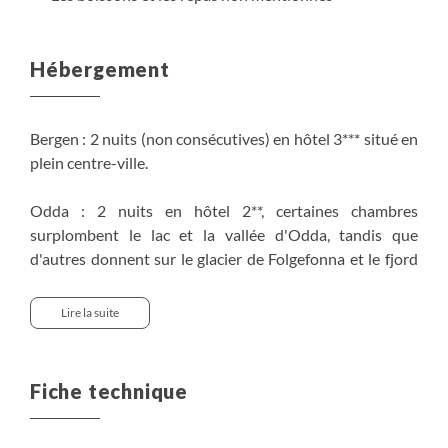
Hébergement
Bergen : 2 nuits (non consécutives) en hôtel 3*** situé en
plein centre-ville.
Odda : 2 nuits en hôtel 2**, certaines chambres
surplombent le lac et la vallée d'Odda, tandis que
d'autres donnent sur le glacier de Folgefonna et le fjord
d'Hardanger.
Lire la suite
Sand : 1 nuit en hôtel 3*** idéalement situé en bordure
de fjord.
Fiche technique
Preikestolen : 1 nuit en hôtel en bordure de lac et au
départ de votre randonnée