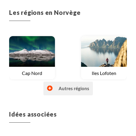
Les régions en Norvège
Voyage
Cap Nord
Voyage
Iles Lofoten
Autres régions
Idées associées
Voyage
Laponie norvégienne
Voyage
Région des fjords