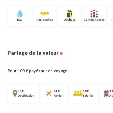
Eau
Partenaires
Déchets
Communautés
T
Partage de la valeur
Pour 100 € payés sur ce voyage :
50 €
14 €
18 €
9 
Destination
Aérien
Salariés
Au