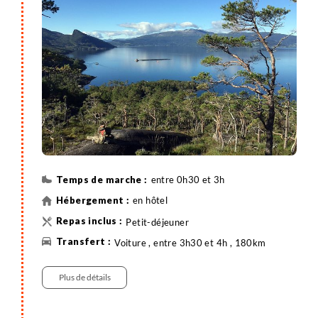
soient ! En chemin, possibilité de faire une jolie
balade jusqu'au promontoire de Samlen, avec une
jolie vue sur le fjord.
entre 0h30 et 3h
en hôtel
Petit-déjeuner
Voiture , entre 3h30 et 4h , 180km
Randonnée
Plus de détails