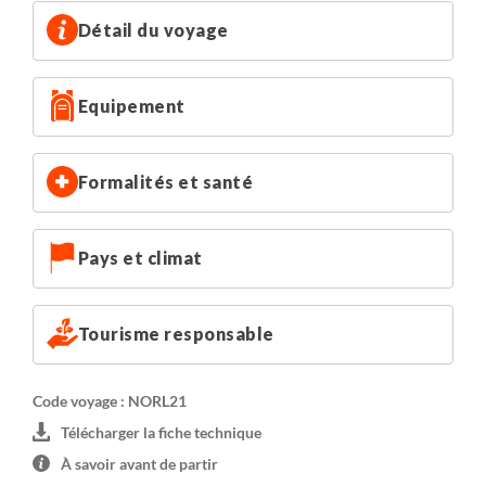
Lysebotn : 1 nuit en auberge de charme en chambre
Détail du voyage
privée
Equipement
Stavanger : 1 nuit en hôtel 3*** idéalement situé dans le
centre de Stavanger.
Formalités et santé
Pays et climat
Tourisme responsable
Code voyage : NORL21
Télécharger la fiche technique
À savoir avant de partir