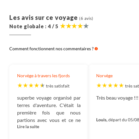
Aérien :
Il s’agit du montant correspondant au prix
du billet d’avion.
Les avis sur ce voyage
(6 avis)
Note globale : 4 / 5
Salariés :
Ce montant correspond à l’ensemble des
sommes versées à nos collaborateurs et qui ont en
charge la création, l’exploitation et l’organisation de
Comment fonctionnent nos commentaires ?
votre voyage ainsi que leur gestion administrative.
Autres frais :
Les autres frais correspondent aux
frais de fonctionnement de notre entreprise : nos
Norvège à travers les fjords
Norvège
loyers, électricité, assurances, frais bancaires, etc.
très satisfait
très sat
Impôts :
Ce montant est destiné à payer tous les
superbe voyage organisé par
Très beau voyage !!!
impôts qui sont dus : TVA, Impôt sur les sociétés, et
terres d'aventure. C'était la
autres impôts.
première fois que nous
partions avec vous et ce ne
Louis,
départ du 05/0
Mécénat :
Ce sont les montants dédiés à nos projets
Lire la suite
sera surement pas la dernière.
de reforestation nous permettant d’absorber 100%
L'organisation, via
des émissions carbone du voyage ainsi que le soutien