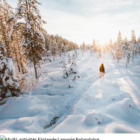
Standard
Supérieur
Haut de gamme
Itinérance
Itinérant
Semi-itinérant
En étoile
Environnement
Bord de mer et îles
Forêts, collines, rivières et lacs
Neige
Terres Polaires