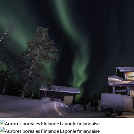
Aurores boréales
Multi-activités
Observation animalière
Photographie
Randonnée
Raquette
Ski de fond
Traîneau à chiens
Vélo
Afficher plus
Régions
Laponie finlandaise