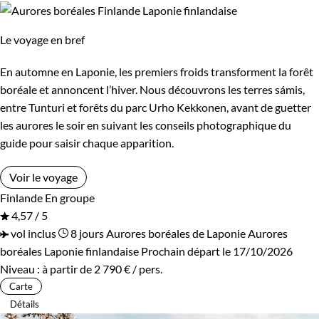
Budget
Le voyage en bref
De 750 à 1 250 €
De 1 250 à 2 000 €
En automne en Laponie, les premiers froids transforment la forêt
De 2 000 à 3 000 €
Plus de 3 000 €
boréale et annoncent l’hiver. Nous découvrons les terres sámis,
entre Tunturi et forêts du parc Urho Kekkonen, avant de guetter
les aurores le soir en suivant les conseils photographique du
Âge des enfants
guide pour saisir chaque apparition.
Les 6/9 ans
Les 10/13 ans
Voir le voyage
Finlande
En groupe
Les 14/16 ans
4,57 / 5
vol inclus
8 jours
Aurores boréales de Laponie
Aurores
boréales Laponie finlandaise
Prochain départ le 17/10/2026
Confort
Niveau :
à partir de
2 790 €
/ pers.
Carte
Bivouac, sous tente
Refuge, gîte, dortoir
Détails