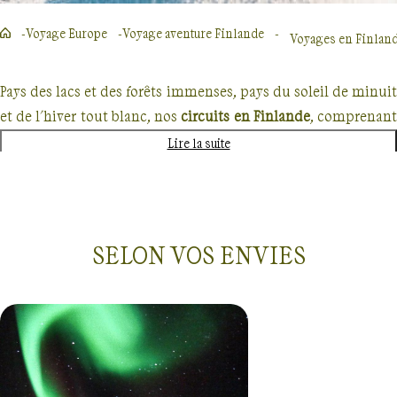
Voyage Europe
Voyage aventure Finlande
Voyages en Finland
Pays des lacs et des forêts immenses, pays du soleil de minuit
et de l'hiver tout blanc, nos
circuits en Finlande
, comprenan
généralement
trek
ou
randonnée
, vous plongeront au cœu
Lire la suite
d'une
nature septentrionale et préservée
.
Au
fin fond de la Taïga
, à pied, à ski, raquettes, ou e
traîneau, votre guide vous entraînera à travers une nature
SELON VOS ENVIES
sauvage, de grands espaces sans limite et hors du temps, vers
la sérénité du Grand Nord. Votre groupe pourra aussi
savourer la détente unique des
merveilleux sauna
finlandais
, pris dans le calme des petits villages lapons.
Ni tout à fait scandinave, ni russe, la Finlande possède
une
Voyages
Finlande