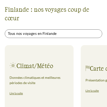
Finlande : nos voyages coup de
cœur
Tous nos voyages en Finlande
Climat/Météo
Carte 
Données climatiques et meilleures
Présentation g
périodes de visite
Lire la suite
Lire la suite