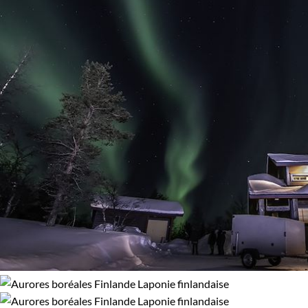
Aurores boréales
Multi-activités
Raquette
Ski de fond
Régions
Laponie finlandaise
Budget
De 2 000 à 3 000 €
Plus de 3 000 €
Âge des enfants
Les 6/9 ans
Les 14/16 ans