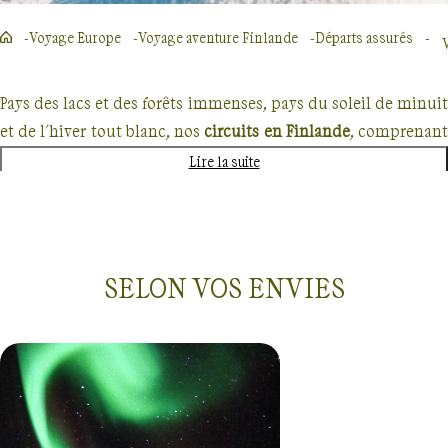
Voyage Europe
Voyage aventure Finlande
Départs assurés
Pays des lacs et des forêts immenses, pays du soleil de minuit
et de l'hiver tout blanc, nos
circuits en Finlande
, comprenan
généralement
trek
ou
randonnée
, vous plongeront au cœu
Lire la suite
d'une
nature septentrionale et préservée
.
Au
fin fond de la Taïga
, à pied, à ski, raquettes, ou e
traîneau, votre guide vous entraînera à travers une nature
SELON VOS ENVIES
sauvage, de grands espaces sans limite et hors du temps, vers
la sérénité du Grand Nord. Votre groupe pourra aussi
savourer la détente unique des
merveilleux sauna
finlandais
, pris dans le calme des petits villages lapons.
Ni tout à fait scandinave, ni russe, la Finlande possède
une
Départs garantis
Finlande