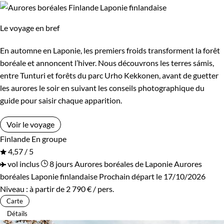
Le voyage en bref
Confort
En automne en Laponie, les premiers froids transforment la forêt
Refuge, gîte, dortoir
Standard
boréale et annoncent l’hiver. Nous découvrons les terres sámis,
entre Tunturi et forêts du parc Urho Kekkonen, avant de guetter
les aurores le soir en suivant les conseils photographique du
Itinérance
guide pour saisir chaque apparition.
Itinérant
Semi-itinérant
Voir le voyage
Finlande
En groupe
En étoile
4,57 / 5
vol inclus
8 jours
Aurores boréales de Laponie
Aurores
boréales Laponie finlandaise
Prochain départ le 17/10/2026
Environnement
Niveau :
à partir de
2 790 €
/ pers.
Carte
Forêts, collines, rivières et lacs
Neige
Détails