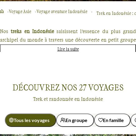
Voyage Asie
Voyage aventure Indonésie
Trek en Indonésie : 
Nos
treks en Indonésie
saisissent l’essence du plus grand
archipel du monde à travers une découverte en petit groupe
de ses cultures et de ses paysages.
Lire la suite
Cultures indonésiennes : temples et villes
Bali, l’île des dieux, est la plus visitée de l’archipel. Au cours
DÉCOUVREZ NOS
27
VOYAGES
d’une balade balinaise, votre guide ressuscite le charme
passé de l’île dont Ubud, la capitale culturelle, est le plus
Trek et randonnée en Indonésie
beau fleuron. A Sulawesi, en pays Toraja, de mystérieux
vaisseaux de bambous, les tongkonans, naviguent sur une
mer de rizières. Il s’agit des somptueuses demeures
Tous les voyages
En groupe
En famille
ornementées du peuple toraja. A Java, terre de temples et de
Voyages
Indonésie