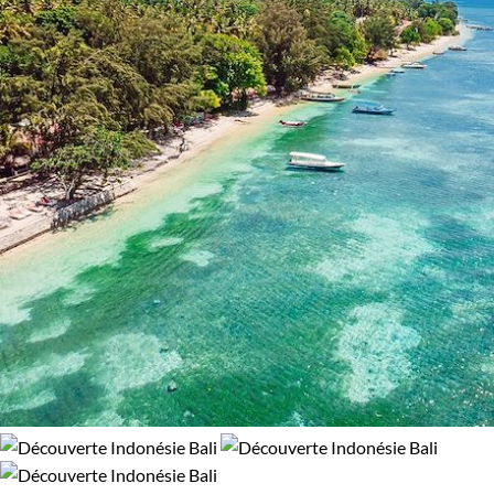
Confort
Refuge, gîte, dortoir
Standard
Supérieur
Haut de gamme
Environnement
Bord de mer et îles
Patrimoine et Nature
Volcans