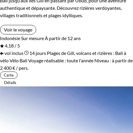
Bali jusqu’aux îles Gili en passant par Ubud, pour une aventure
authentique et dépaysante. Découvrez rizières verdoyantes,
villages traditionnels et plages idylliques.
Voir le voyage
Indonésie
Sur mesure
À partir de 12 ans
4,18 / 5
vol inclus
14 jours
Plages de Gili, volcans et rizières : Bali à
vélo
Vélo Bali
Voyage réalisable : toute l'année
Niveau :
à partir de
2 400 €
/ pers.
Carte
Détails