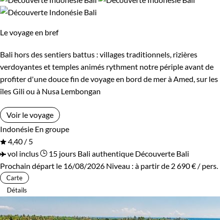
Lombok
Petites îles de la Sonde
Le voyage en bref
Sulawesi
Sumatra
Bali hors des sentiers battus : villages traditionnels, rizières
verdoyantes et temples animés rythment notre périple avant de
Budget
profiter d'une douce fin de voyage en bord de mer à Amed, sur les
îles Gili ou à Nusa Lembongan
De 2 000 à 3 000 €
Plus de 3 000 €
Voir le voyage
Indonésie
En groupe
Âge des enfants
4,40 / 5
vol inclus
15 jours
Bali authentique
Découverte Bali
Les 2/5 ans
Les 6/9 ans
Prochain départ le 16/08/2026
Niveau :
à partir de
2 690 €
/ pers.
Carte
Les 10/13 ans
Les 14/16 ans
Détails