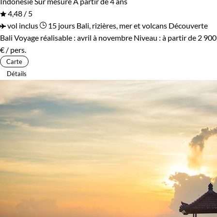
Indonésie
Sur mesure
À partir de 4 ans
4,48 / 5
vol inclus
15 jours
Bali, rizières, mer et volcans
Découverte
Bali
Voyage réalisable : avril à novembre
Niveau :
à partir de
2 900
€
/ pers.
Carte
Détails