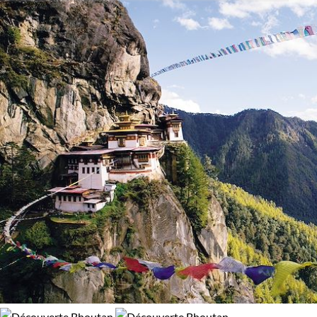
brut à flanc de colline
, aux
monastères et temples
Activité
92% de satisfaction
(
13 avis
)
bouddhistes du Bhumtang
, cœur spirituel du royaume. Vou
Découverte
Trek
serez époustouflé par la
faune unique du la vallée d
Phobjikha
, où les grues à col noir viennent migrer. Tout au
long d'un
trekking au Bhoutan
, les rencontres avec les
Confort
habitants vous permettront d'apprécier l'hospitalité
remarquable de ce berceau du "Bonheur National Brut". Lors
Bivouac, sous tente
Standard
de festival, vous assisterez également aux magnifiques
rituels qui accompagnent chaque séance de tir à l'arc, à la
fois sport national et tradition séculaire.
Laissez-vous sublimer par ce que le Bhoutan a de mieux à
offrir : plongez corps et âme dans une aventure humaine
unique au cœur de cette enclave préservée, à la beauté
farouche et à la qualité de vie hors-norme.