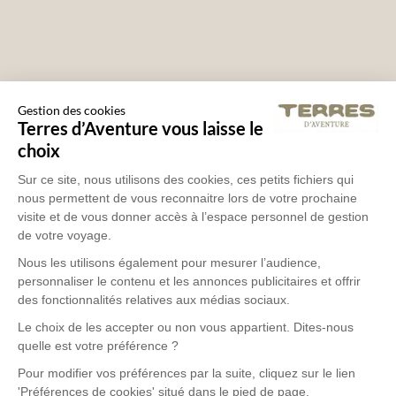
Gestion des cookies
Terres d’Aventure vous laisse le
choix
PAROLE D'EXPERT
Sur ce site, nous utilisons des cookies, ces petits fichiers qui
Partir au Bhoutan c’est déjà avoir la
nous permettent de vous reconnaitre lors de votre prochaine
visite et de vous donner accès à l’espace personnel de gestion
chance de faire partie de cette petite
de votre voyage.
Nous les utilisons également pour mesurer l’audience,
sélection de visiteurs. En effet, seuls 60
personnaliser le contenu et les annonces publicitaires et offrir
des fonctionnalités relatives aux médias sociaux.
000 visas par an sont délivrés pour entrer
Le choix de les accepter ou non vous appartient. Dites-nous
dans le royaume. Le trek du Jomolhari à
quelle est votre préférence ?
Lire la suite
Pour modifier vos préférences par la suite, cliquez sur le lien
Laya est un trek hors du temps, un voyage
'Préférences de cookies' situé dans le pied de page.