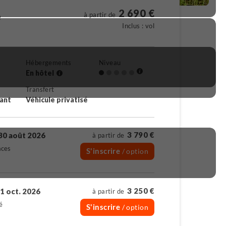
2 690 €
e
à partir de
Inclus : vol
Hébergements
Niveau
En hôtel
Transfert
rant
Véhicule privatisé
3 790 €
30 août 2026
à partir de
aces
S'inscrire
/ option
3 250 €
1 oct. 2026
à partir de
é
S'inscrire
/ option