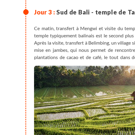
Sud de Bali - temple de T
Ce matin, transfert à Mengwi et visite du temp
temple typiquement balinais est le second plus 
Après la visite, transfert à Belimbing, un villag
mise en jambes, qui nous permet de rencontrer 
plantations de cacao et de café, le tout dans d
bambous. Attention, les sentiers sont parfois t
passage d'un petit gué en enlevant nos chaussure