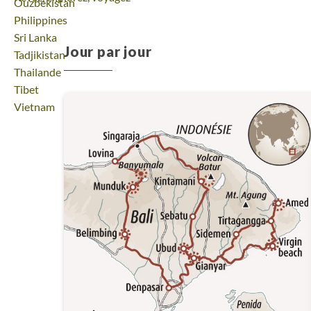
Voyage
Ouzbekistan
Voyage
Philippines
Voyage
Sri Lanka
Jour par jour
Voyage
Tadjikistan
Voyage
Thailande
Voyage
Tibet
Voyage
Vietnam