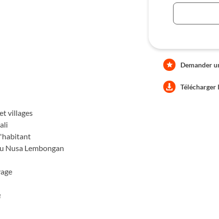
 pourront faire l'ascension du
nt les faisceaux irradient un
Bali nous accueillent pour un
 pourront se rendre à Gili Air
de profiter de plages au sable
Demander une
!
e
Télécharger 
et villages
ali
l'habitant
r ou Nusa Lembongan
yage
e