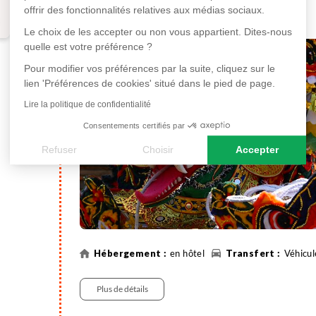
journée libre.
offrir des fonctionnalités relatives aux médias sociaux.
Le choix de les accepter ou non vous appartient. Dites-nous
quelle est votre préférence ?
Pour modifier vos préférences par la suite, cliquez sur le
lien 'Préférences de cookies' situé dans le pied de page.
Lire la politique de confidentialité
Consentements certifiés par
Refuser
Choisir
Accepter
Axeptio consent
Plateforme de Gestion du Consentement : Personnalisez vos
Notre plateforme vous permet d'adapter et de gérer vos paramè
en hôtel
Véhicul
Plus de détails