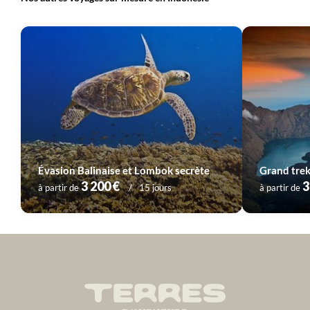
Évasion Balinaise et Lombok secrète
Grand trek
3 200 €
3
à partir de
15 jours
à partir de