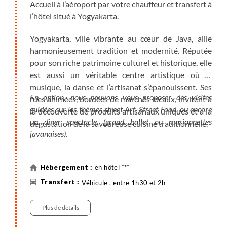
Accueil à l’aéroport par votre chauffeur et transfert à
l’hôtel situé à Yogyakarta.
Yogyakarta, ville vibrante au cœur de Java, allie
harmonieusement tradition et modernité. Réputée
pour son riche patrimoine culturel et historique, elle
est aussi un véritable centre artistique où la
musique, la danse et l’artisanat s’épanouissent. Ses
En option, nous pouvons vous proposer des visites
rues animées, bordées de marchés locaux, invitent à
guidées sur les thèmes street Art, Street Food, ou encore
la découverte de produits artisanaux uniques et à la
un diner spectacle (grand ballet ou marionnettes
dégustation de la savoureuse cuisine traditionnelle.
javanaises).
en hôtel ***
Véhicule , entre 1h30 et 2h
Plus de détails