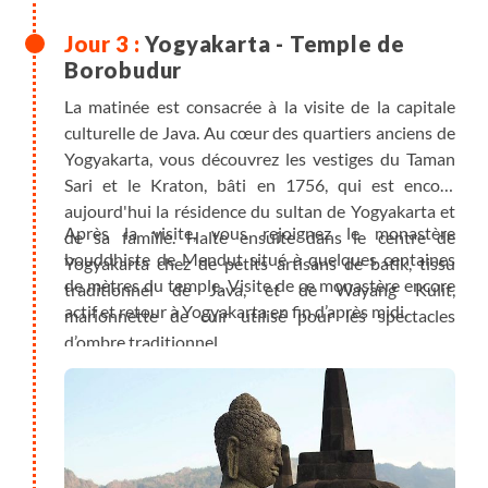
Yogyakarta - Temple de
Borobudur
La matinée est consacrée à la visite de la capitale
culturelle de Java. Au cœur des quartiers anciens de
Yogyakarta, vous découvrez les vestiges du Taman
Sari et le Kraton, bâti en 1756, qui est encore
aujourd'hui la résidence du sultan de Yogyakarta et
Après la visite, vous rejoignez le monastère
de sa famille. Halte ensuite dans le centre de
bouddhiste de Mendut situé à quelques centaines
Yogyakarta chez de petits artisans de batik, tissu
de mètres du temple. Visite de ce monastère encore
traditionnel de Java, et de Wayang Kulit,
actif et retour à Yogyakarta en fin d’après midi.
marionnette de cuir utilisé pour les spectacles
d’ombre traditionnel.
L’après-midi, vous partez vers le temple de
Borobudur. Ce temple Bouddhiste a été construit
entre le 8 et 9ème siècle et fut ensuite abandonné
vers le 12ème siècle. Il fut redécouvert, enseveli dans