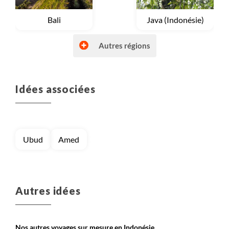
Voyage
Bali
Voyage
Java (Indonésie)
Autres régions
Idées associées
Voyage
Lombok (Indonésie)
Voyage
Petites îles de la Sonde
Ubud
Amed
Voyage
Sulawesi
Voyage
Sumatra
Autres idées
Nos autres voyages sur mesure en Indonésie