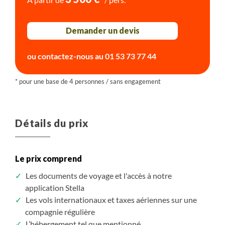
Plus de détails
Plus de détails
Randonnée
Plus de détails
Demander un devis
ou contactez-nous au
01 53 73 77 44
Détails du prix
Le prix comprend
Les documents de voyage et l'accès à notre
application Stella
Les vols internationaux et taxes aériennes sur une
compagnie régulière
L’hébergement tel que mentionné