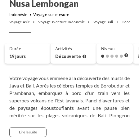
Nusa Lembongan
Indonésie
Voyage sur mesure
Voyage Asie
Voyage aventure Indonésie
Voyage Bali
Découvert
Durée
Activités
Niveau
19 jours
Découverte
Votre voyage vous emmène à la découverte des musts de
Java et Bali. Après les célèbres temples de Borobudur et
Prambanan, embarquez à bord d'un train vers les
superbes volcans de l'Est javanais. Panel d'aventures et
de paysages époustouflants avant une pause bien
méritée sur les plages volcaniques de Bali. Plongeon
ensuite dans la culture balinaise et la ville "arty" d'Ubud
avant une dernière étape cette fois au bord des plages de
Lire la suite
sable fin. Un voyage idéal pour une première découverte