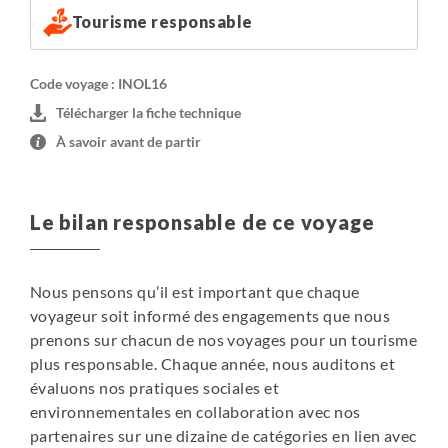
Tourisme responsable
Note : Le premier jour, la chambre est disponible à 14h
au plus tard. Le dernier jour la chambre doit être libérée à
midi, même si le départ n’a lieu qu’en soirée. Disponibilité
Code voyage : INOL16
anticipée/tardive garantie avec supplément, nous
Télécharger la fiche technique
contacter avant le départ.
À savoir avant de partir
Le bilan responsable de ce voyage
Nous pensons qu’il est important que chaque
voyageur soit informé des engagements que nous
prenons sur chacun de nos voyages pour un tourisme
plus responsable. Chaque année, nous auditons et
évaluons nos pratiques sociales et
environnementales en collaboration avec nos
partenaires sur une dizaine de catégories en lien avec