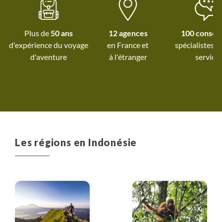
reposants et de bien-être
ainsi que de temps libre mis à
profit pour organiser des
Plus de
50 ans
12 agences
100 conseil
visites complémentaires. La
d'expérience du voyage
spécialistes à
préparation, l'organisation et
d'aventure
à l'étranger
service
la logistique du voyage se
sont avérées impeccables.
Avec nos chaleureux
remerciements aux équipes
de TerdAv et équipes locales !
Les régions en Indonésie