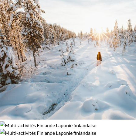
Aurores boréales
Multi-activités
Photographie
Traîneau à chiens
Régions
Laponie finlandaise
Âge des enfants
Les 6/9 ans
Les 14/16 ans
Confort
Refuge, gîte, dortoir
Standard