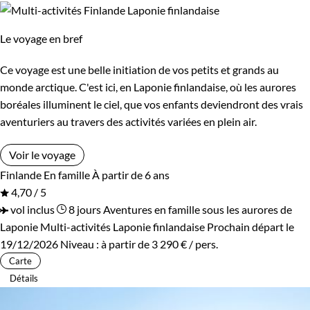
Supérieur
Haut de gamme
Le voyage en bref
Ce voyage est une belle initiation de vos petits et grands au
Itinérance
monde arctique. C'est ici, en Laponie finlandaise, où les aurores
boréales illuminent le ciel, que vos enfants deviendront des vrais
Semi-itinérant
En étoile
aventuriers au travers des activités variées en plein air.
Voir le voyage
Environnement
Finlande
En famille
À partir de 6 ans
4,70 / 5
Forêts, collines, rivières et lacs
Neige
vol inclus
8 jours
Aventures en famille sous les aurores de
Laponie
Multi-activités Laponie finlandaise
Prochain départ le
Terres Polaires
19/12/2026
Niveau :
à partir de
3 290 €
/ pers.
Carte
Détails