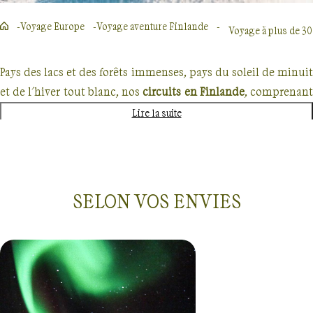
Voyage Europe
Voyage aventure Finlande
Voyage à plus de 3
Pays des lacs et des forêts immenses, pays du soleil de minuit
et de l'hiver tout blanc, nos
circuits en Finlande
, comprenan
généralement
trek
ou
randonnée
, vous plongeront au cœu
Lire la suite
d'une
nature septentrionale et préservée
.
Au
fin fond de la Taïga
, à pied, à ski, raquettes, ou e
traîneau, votre guide vous entraînera à travers une nature
SELON VOS ENVIES
sauvage, de grands espaces sans limite et hors du temps, vers
la sérénité du Grand Nord. Votre groupe pourra aussi
savourer la détente unique des
merveilleux sauna
finlandais
, pris dans le calme des petits villages lapons.
Ni tout à fait scandinave, ni russe, la Finlande possède
une
Voyages Finlande
À plus de 3000 euros