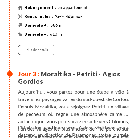
en appartement
Petit-déjeuner
586 m
610 m
37 km
Vélo
Plus de détails
Moraitika - Petriti - Agios
Gordios
Aujourd'hui, vous partez pour une étape à vélo à
travers les paysages variés du sud-ouest de Corfou.
Depuis Moraitika, vous rejoignez Petriti, un village
de pêcheurs où règne une atmosphère calme et
authentique. Vous poursuivez ensuite vers Chlomos,
L’itinéraire continue vers Agios Mattheos, puis
l’un des villages les plus anciens de l’île, perché sur
descend en direction de Paramonas. Votre journée
une colline avec une belle vue sur la mer Ionienne et