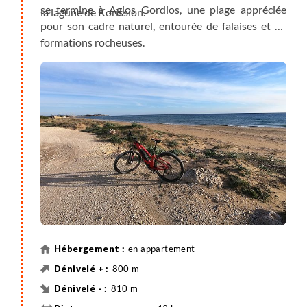
se termine à Agios Gordios, une plage appréciée
la lagune de Korission.
pour son cadre naturel, entourée de falaises et de
formations rocheuses.
en appartement
800 m
810 m