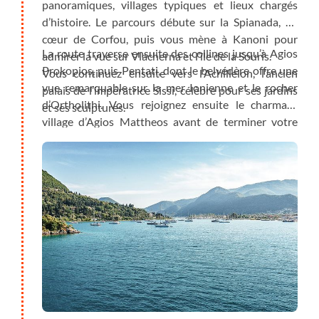
panoramiques, villages typiques et lieux chargés
d’histoire. Le parcours débute sur la Spianada, au
cœur de Corfou, puis vous mène à Kanoni pour
La route traverse ensuite des collines jusqu’à Agios
admirer la vue sur Vlacherna et l’île de la Souris.
Prokopios, puis Pentati, dont le belvédère offre une
Vous continuez ensuite vers l’Achilleion, l’ancien
vue remarquable sur la mer Ionienne et le rocher
palais de l’impératrice Sissi, célèbre pour ses jardins
d’Ortholithi. Vous rejoignez ensuite le charmant
et ses sculptures.
village d’Agios Mattheos avant de terminer votre
journée à Moraitika, station balnéaire idéale pour se
détendre ou savourer un repas face à la mer.