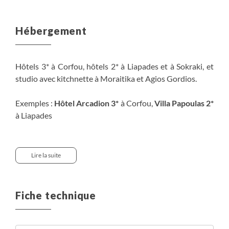
au 25 avril dans certains hébergements, la destination
étant très populaire en Grèce pour Pâques (Pâques
Hébergement
orthodoxe célébrée le 20 avril). Dans ce cas, des
suppléments peuvent vous être demandés.
Hôtels 3* à Corfou, hôtels 2* à Liapades et à Sokraki, et
studio avec kitchnette à Moraitika et Agios Gordios.
Exemples :
Hôtel Arcadion 3*
à Corfou,
Villa Papoulas 2*
à Liapades
Les hébergements disposent d'un local sécurisé pour
garder les vélos et offrent la possibilité de recharger les
Lire la suite
batteries des vélos électriques.
Fiche technique