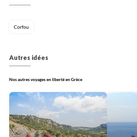
Voyage
Grèce continentale
Voyage
Iles Ioniennes
Corfou
Autres idées
Nos autres voyages en liberté en Grèce