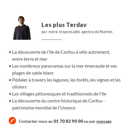
haut plateau du mont Pantokrator et les vallées oubliées
du côté de Nymfes. Sans oublier bien sûr Corfou,
magnifique ville à l'influence vénitienne et inscrite au
Les plus Terdav
patrimoine mondial de l'Unesco, où les attractions
par notre responsable agence de Nantes
culturelles et architecturales sont multiples.
La découverte de l'île de Corfou à vélo autrement,
entre terre et mer
Les nombreux panoramas sur la mer émeraude et ses
plages de sable blanc
Pédaler à travers les lagunes, les forêts, les vignes et les
oliviers
Les villages pittoresques et traditionnels de l'île
La découverte du centre historique de Corfou -
patrimoine mondial de l'Unesco
01 70 82 90 00
Contactez-nous au
ou par
message