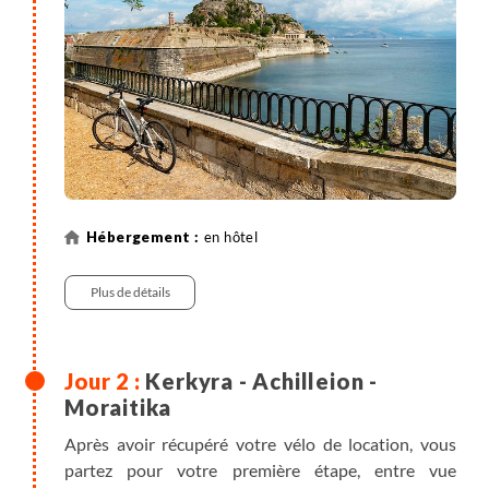
ottoman. Vous pouvez visiter les deux forteresses
vénitiennes de la ville, le musée archéologique ou
prendre le temps de vous détendre dans les
nombreux parcs. Depuis le vieux port, des
excursions en mer sont proposées sur Vidos, une
petite île inhabitée où vous pouvez vous baigner en
toute tranquillité.
en hôtel
Plus de détails
Kerkyra - Achilleion -
Moraitika
Après avoir récupéré votre vélo de location, vous
partez pour votre première étape, entre vue