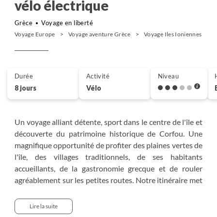
vélo électrique
Grèce
Voyage en liberté
Voyage Europe
Voyage aventure Grèce
Voyage Iles Ioniennes
Durée
Activité
Niveau
8 jours
Vélo
Un voyage alliant détente, sport dans le centre de l'île et
découverte du patrimoine historique de Corfou. Une
magnifique opportunité de profiter des plaines vertes de
l'île, des villages traditionnels, de ses habitants
accueillants, de la gastronomie grecque et de rouler
agréablement sur les petites routes. Notre itinéraire met
en exergue toutes les beautés de cette île, montagneuse
et balnéaire, offrant un superbe panorama sur les cinq
Lire la suite
baies de Palaiokastritsa, la lagune de Korission ou le