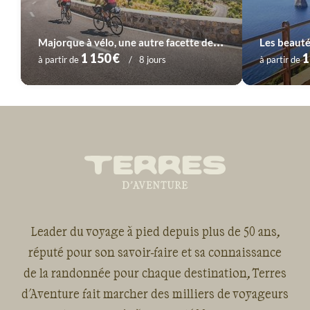
M
ajorque à vélo, une autre facette de l'île
1 150 €
1
à partir de
8 jours
à partir de
Leader du voyage à pied depuis plus de 50 ans,
réputé pour son savoir-faire et sa connaissance
de la randonnée pour chaque destination, Terres
d'Aventure fait marcher des milliers de voyageurs