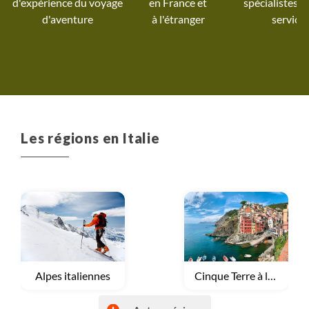
d'expérience du voyage
spécialistes à
température enco
d'aventure
à l'étranger
service
peu trop chaude.B
séjour sportif, cult
gastronomique !!
Les régions en Italie
Voyage
Cinque Terre à la Toscane
Voyage
Alpes italiennes