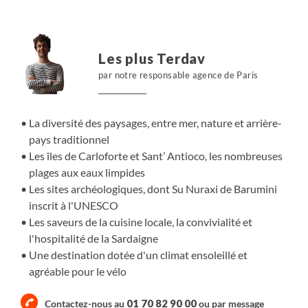
soleil par an. Un voyage pour ceux qui aiment les saveurs
authentiques, loin du tourisme de masse, pour se
retrouver à vélo, en contact avec la nature et ses 4000
Les plus Terdav
ans d'histoire.
par notre responsable agence de Paris
La diversité des paysages, entre mer, nature et arrière-
pays traditionnel
Les îles de Carloforte et Sant’ Antioco, les nombreuses
plages aux eaux limpides
Les sites archéologiques, dont Su Nuraxi de Barumini
inscrit à l'UNESCO
Les saveurs de la cuisine locale, la convivialité et
l'hospitalité de la Sardaigne
Une destination dotée d'un climat ensoleillé et
agréable pour le vélo
01 70 82 90 00
Contactez-nous au
ou par
message