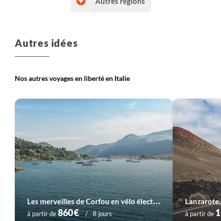
Autres régions
Autres idées
Voyage
Dolomites
Voyage
Italie du Sud
Nos autres voyages en liberté en Italie
Voyage
Lacs italiens à Venise
Voyage
Sardaigne
L
es merveilles de Corfou en vélo électrique
Lanzarote,
Voyage
Sicile et îles éoliennes
860 €
1
à partir de
8 jours
à partir de