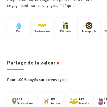
engagements sur ce voyage spécifique.
Eau
Partenaires
Déchets
Transports
B
Partage de la valeur
Pour 100 € payés sur ce voyage :
67 €
0 €
14 €
7 
Destination
Aérien
Salariés
Au