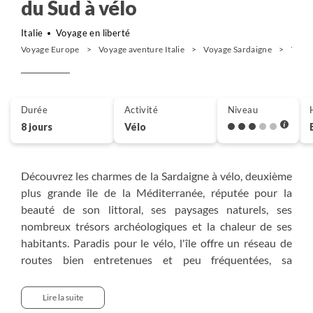
du Sud à vélo
Italie
Voyage en liberté
Voyage Europe
Voyage aventure Italie
Voyage Sardaigne
Vélo I
Durée
Activité
Niveau
8 jours
Vélo
Découvrez les charmes de la Sardaigne à vélo, deuxième
plus grande île de la Méditerranée, réputée pour la
beauté de son littoral, ses paysages naturels, ses
nombreux trésors archéologiques et la chaleur de ses
habitants. Paradis pour le vélo, l'île offre un réseau de
routes bien entretenues et peu fréquentées, sa
gastronomie est fabuleuse et ses plages spectaculaires.
Cette région saura vous séduire par son climat
Lire la suite
typiquement méditerranéen, avec près de 300 jours de