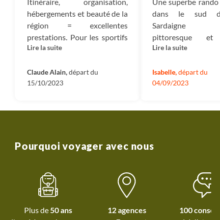
Itinéraire, organisation,
Une superbe rando 
de reforestation nous permettant d’absorber 100%
hébergements et beauté de la
dans le sud d
des émissions carbone du voyage ainsi que le soutien
région = excellentes
Sardaigne 
que nous apportons aux diverses associations que
prestations. Pour les sportifs
pittoresque et
nous accompagnons en France et dans le monde.
Lire la suite
Lire la suite
moyens les vélos électriques
authentique 
sont conseillés
découverte d'un
Entreprise :
Il s’agit du montant qui reste dans
Claude Alain,
départ du
archéologique
Isabelle,
départ du
l’entreprise et qui nous permet d’investir dans de
15/10/2023
04/09/2023
préhistorique Nurag
nouveaux projets et développer des nouveaux
campagne vall
voyages.
grenier à blé 
Sardaigne puis les 
(un peu !) escarp
littoral avec de su
Pourquoi voyager avec nous
plages et à chaque f
hébergements de q
et une gastronomi
généreuse. Par
réalisé début sep
Plus de
50 ans
12 agences
100 conseil
et donc avec