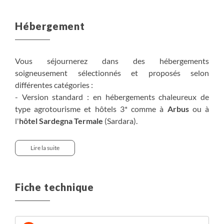
Hébergement
Vous séjournerez dans des hébergements
soigneusement sélectionnés et proposés selon
différentes catégories :
- Version standard : en hébergements chaleureux de
type agrotourisme et hôtels 3* comme à
Arbus
ou à
l'
hôtel Sardegna Termale
(Sardara).
- Version supérieure : en hébergements confortables
(hôtels 3*) et de charme comme l'
hôtel Luci Del Faro
Lire la suite
(Calasetta) ou l'
hôtel Nora Club
à Pula.
Les hôtels disposent d'un local sécurisé pour garder les
Fiche technique
vélos et offrent la possibilité de recharger les batteries
des vélos électriques.