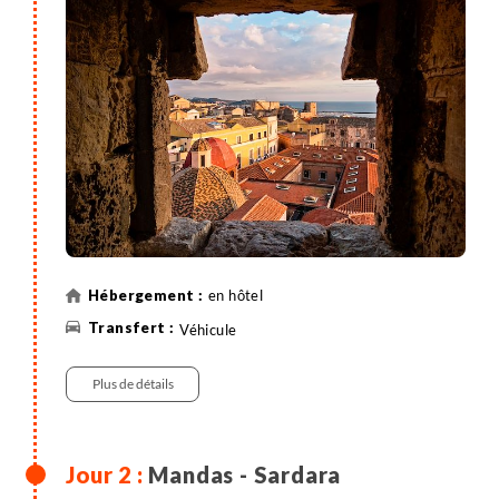
Le reste de la journée est libre, vous pourrez visiter
les sites naturels et minéralogiques aux alentours.
Mandas est une petite ville du cœur de la région
agricole de Marmilla, fréquentée depuis l'ère
nuragique et la période médiévale, qui est
aujourd'hui une ville animée et le lieu idéal comme
point de départ de vos vacances à vélo en Sardaigne.
en hôtel
Véhicule
Plus de détails
Mandas - Sardara