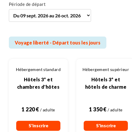
40 km
Plus de détails
Période de départ
Vélo
Plus de détails
Voyage liberté - Départ tous les jours
Hébergement standard
Hébergement supérieur
Hôtels 3* et
Hôtels 3* et
chambres d'hôtes
hôtels de charme
1 220 €
1 350 €
S'inscrire
S'inscrire