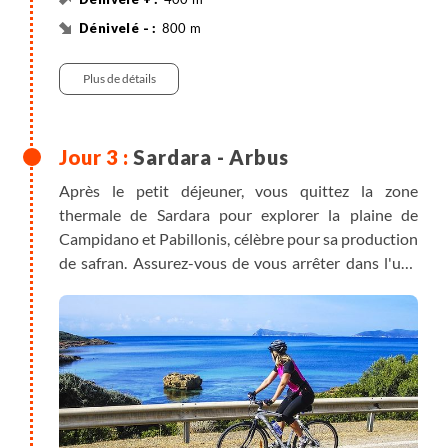
800 m
47 km
Vélo
Plus de détails
Sardara - Arbus
Après le petit déjeuner, vous quittez la zone
thermale de Sardara pour explorer la plaine de
Campidano et Pabillonis, célèbre pour sa production
de safran. Assurez-vous de vous arrêter dans l'une
des boulangeries de la région pour goûter aux
délicieux gâteaux sardes fourrés de pâte parfumée
au safran. Vous poursuivez vers l'ouest et
Gonnosfanadiga, nichée sous des éperons rocheux,
avant d'entamez une série de montées successives
pour parvenir à votre hébergement en contrebas du
mont Linas. Ce charmant agritourisme propose une