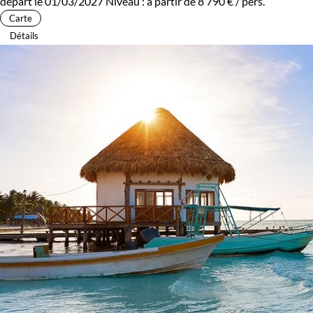
départ le 01/03/2027
Niveau :
à partir de
8 790 €
/ pers.
Carte
Détails