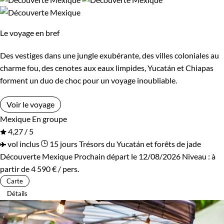
flancs des volcans du centre du pays. Parmi les
voyages
Âge des enfants
exceptionnels
, comptons un long voyage de découverte
Le voyage en bref
articulé autour de la fête des morts, un périple dans le
Les 6/9 ans
Les 14/16 ans
canyon du Cuivre jusqu’en Basse Californie pour faire coucou
Des vestiges dans une jungle exubérante, des villes coloniales au
aux baleines et l’observation des papillons Monarque en
charme fou, des cenotes aux eaux limpides, Yucatán et Chiapas
migration.
Confort
forment un duo de choc pour un voyage inoubliable.
Standard
Supérieur
Guide de voyage Mexique
Voir le voyage
Mexique
En groupe
Haut de gamme
4,27 / 5
vol inclus
15 jours
Trésors du Yucatán et forêts de jade
Découverte Mexique
Prochain départ le 12/08/2026
Niveau :
à
Environnement
partir de
4 590 €
/ pers.
Carte
Bord de mer et îles
Forêts, collines, rivières et lacs
Détails
Montagne
Patrimoine et Nature