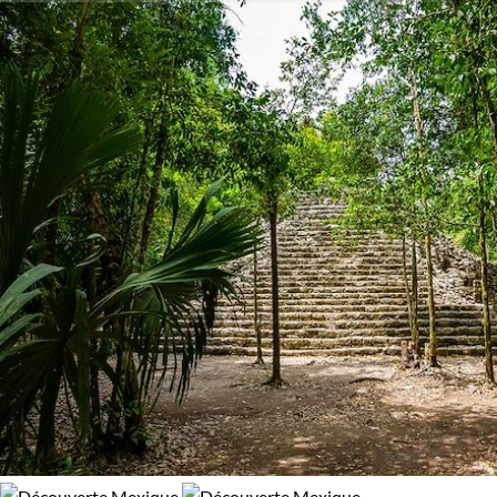
jusqu’à la jungle du Chiapas.
Activité
96% de satisfaction
(
149 avis
)
Autotour
Baignade - Snorkeling
Dans les pas des conquistadors, redécouvrez les cités
disparues, témoins d’une histoire tumultueuse. Une richesse
Découverte
Multi-activités
culturelle et architecturale parmi lesquelles les
sites d
Palenque, Chichen Itza, Calakmul ou Tulum
, véritables trésor
Randonnée
nichés dans la végétation tropicale.
Incontournables, les trésors du Yucatán et ses forêts de jade.
Régions
A travers la jungle, vous partez à la recherche de mystérieux
vestiges isolés dans une végétation luxuriante. Ici, sur
Chiapas
Yucatan et Caraïbes
l’immense plateau du Yucatán, l’âme indienne berce votre
randonnée et vous mène jusqu’aux
eaux turquoise de
Caraïbes
et ses belles plages, sans oublier les cenotes, ces
Budget
puits d’eau souterrains qui font la réputation de la région.
De 2 000 à 3 000 €
Plus de 3 000 €
Une
randonnée au Mexique
est également possible, sur les