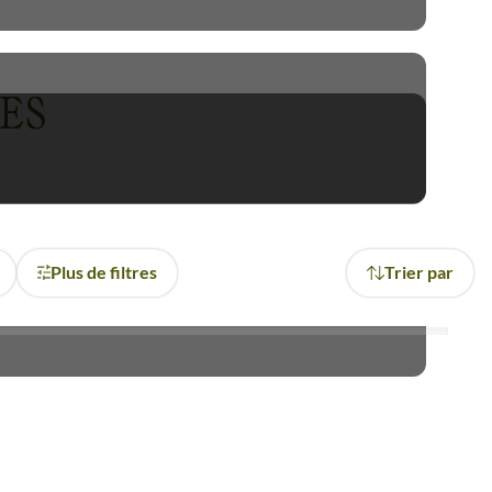
nes Rocheuses
ou dans les
ées et treks aux Etats-Unis
ES
yages sur mesure aux États-
llowstone
. Les contemplatifs
mpressionnantes et les vastes
Plus de filtres
Trier par
 la traditionnelle
Boston
, en
ur bonheur à
Hawaï
.
vous feront sentir le frisson
es montagnes Rocheuses et les