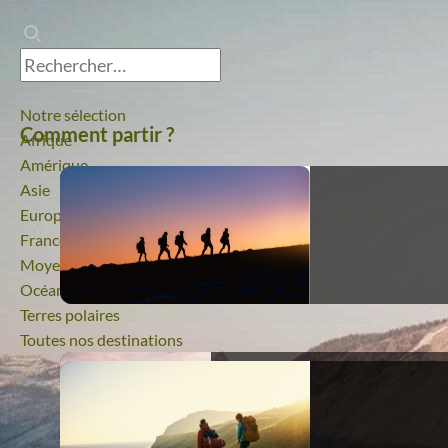
Notre sélection
Comment partir ?
Afrique
Amérique
Asie
Europe
France
Moyen-Orient
Océanie
Terres polaires
Toutes nos destinations