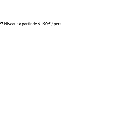
ous les goûts.
ant une expérience de voyage
27
Niveau :
à partir de
6 190 €
/ pers.
Times Square.