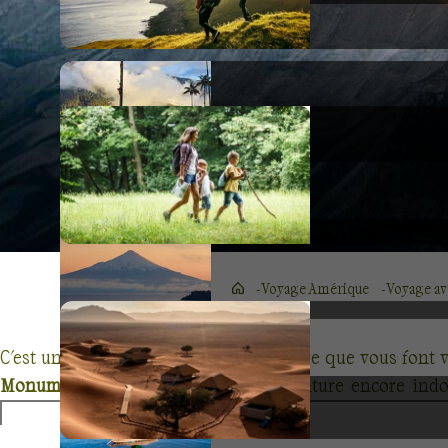
Voyage Amérique
Voyage av
C'est un rêve américain grandeur nature que vous font 
Monument Valley
dans l’Ouest, une nature encore in
multiples visages aux passionnés d'évasions et de randon
forts et vous pourrez en découvrir différents aspects, gu