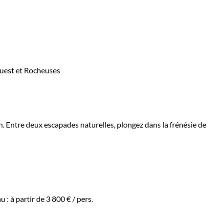
 s'assurer d'aquérir un voyage
chain voyage.
 Entre deux escapades naturelles, plongez dans la frénésie de
u :
à partir de
3 800 €
/ pers.