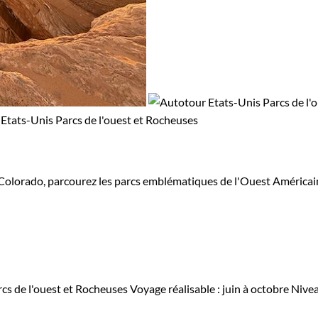
départs garantis.
Acheter un voyage aux Etats-Unis,
c'est
r en agence pour planifier et réserver au mieux votre pro
Colorado, parcourez les parcs emblématiques de l'Ouest Américain.
cs de l'ouest et Rocheuses
Voyage réalisable : juin à octobre
Nivea