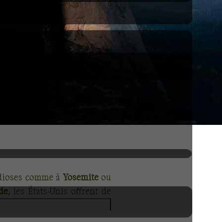
ndioses comme à
Yosemite
ou
de
, les États-Unis offrent de
 bien entendu des contrastes