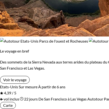
Environnement
Chez Terres d'Aventures certains de nos voyages ont des 
Bord de mer et îles
Désert
d'aventure inoubliable ! Demandez conseil à nos conseile
Forêts, collines, rivières et lacs
Montagne
Guide de voyage Etats-Unis
Patrimoine et Nature
Terres Polaires
Le voyage en bref
Volcans
Des sommets de la Sierra Nevada aux terres arides du plateau du 
San Francisco et Las Vegas.
Voir le voyage
Etats-Unis
Sur mesure
À partir de 6 ans
4,39 / 5
vol inclus
22 jours
De San Francisco à Las Vegas
Autotour Par
Carte