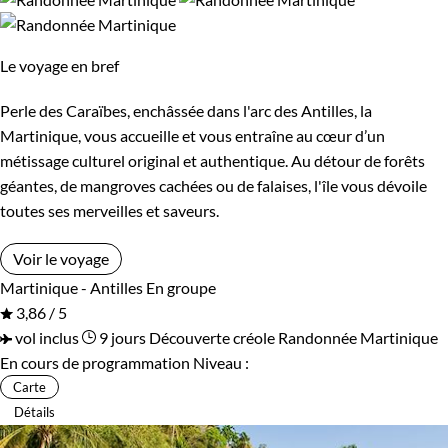
élégantes maisons de planteurs cachées au milieu d'une mer
de bananiers et de cannes à sucre : en visitant la célèbre
Le voyage en bref
habitation Clément, vous apprendrez beaucoup sur les
Perle des Caraïbes, enchâssée dans l'arc des Antilles, la
secrets de la fabrication du rhum. Appréciez donc sans
Martinique, vous accueille et vous entraîne au cœur d’un
modération cette terre des Caraïbes, à laquelle les couleurs
métissage culturel original et authentique. Au détour de forêts
lumineuses et la généreuse végétation ont valu le doux
géantes, de mangroves cachées ou de falaises, l'île vous dévoile
surnom d' « île aux fleurs ».
toutes ses merveilles et saveurs.
Voir le voyage
Martinique - Antilles
En groupe
Bon à savoir sur les formalités :
3,86 / 5
vol inclus
9 jours
Découverte créole
Randonnée Martinique
Vous pouvez
voyager en Martinique sans passeport
.
En cours de programmation
Niveau :
Guide de voyage Martinique
Carte
Détails