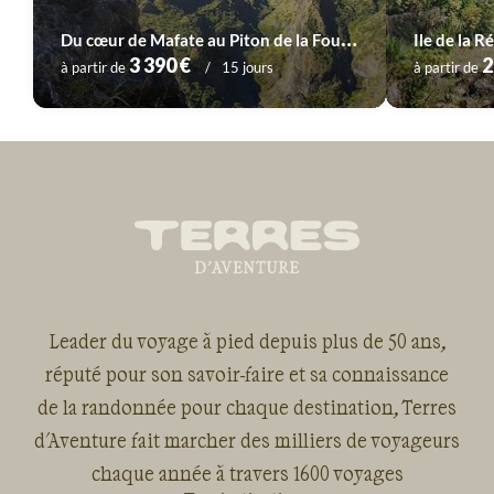
D
u cœur de Mafate au Piton de la Fournaise
3 390 €
2
à partir de
15 jours
à partir de
Leader du voyage à pied depuis plus de 50 ans,
réputé pour son savoir-faire et sa connaissance
de la randonnée pour chaque destination, Terres
d'Aventure fait marcher des milliers de voyageurs
chaque année à travers 1600 voyages