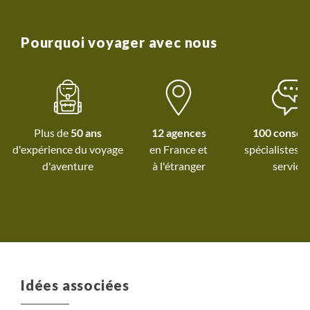
recommande viv
l’entreprise et qui nous permet d’investir dans de
séjour !
nouveaux projets et développer des nouveaux
voyages.
Pourquoi voyager avec nous
Plus de
50 ans
12 agences
100 conseil
d'expérience du voyage
spécialistes à
d'aventure
à l'étranger
service
Idées associées