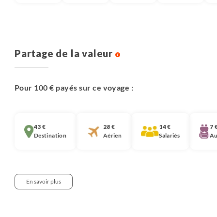
Partage de la valeur
Pour 100 € payés sur ce voyage :
43 €
28 €
14 €
7 
Destination
Aérien
Salariés
Au
En savoir plus
Notre approche :