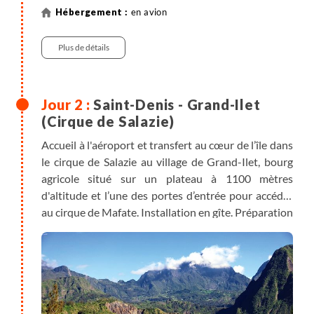
en avion
Plus de détails
Saint-Denis - Grand-Ilet
(Cirque de Salazie)
Accueil à l'aéroport et transfert au cœur de l’île dans
le cirque de Salazie au village de Grand-Ilet, bourg
agricole situé sur un plateau à 1100 mètres
d'altitude et l’une des portes d’entrée pour accéder
au cirque de Mafate. Installation en gîte. Préparation
des sacs pour les nuits dans Mafate, le transporteur
repartant avec vos sacs d'assistance. En fonction de
la météo et de la disponibilité du transporteur, une
petite randonnée facile au pied des hautes cascades
du rempart de Salazie est possible pour une
première immersion.