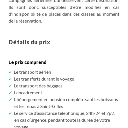
compagnies aériennes qui desservent cette destination.
S'inscrire
S'inscrire
S'inscrire
S'inscrire
S'inscrire
S'inscrire
S'inscrire
S'inscrire
S'inscrire
/ option
/ option
/ option
/ option
/ option
/ option
/ option
/ option
/ option
Ils sont donc susceptibles d'être modifiés en cas
d'indisponibilité de places dans ces classes au moment
de la réservation.
Détails du prix
Le prix comprend
Le transport aérien
Les transferts durant le voyage
Le transport des bagages
L'encadrement
L'hébergement en pension complète sauf les boissons
et les repas à Saint-Gilles
Le service d’assistance téléphonique, 24h/24 et 7j/7,
en cas d’urgence, pendant toute la durée de votre
voyage