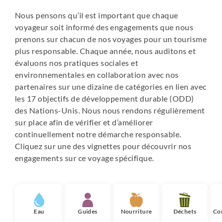
eau n'est disponible pour les besoins courants (toilette,
Nous pensons qu’il est important que chaque
remplissage des gourdes, etc.). L'eau potable, lorsqu'elle
voyageur soit informé des engagements que nous
est disponible, est vendue sur place en quantité limitée
prenons sur chacun de nos voyages pour un tourisme
(environ 4 € le litre). Nous vous recommandons de
plus responsable. Chaque année, nous auditons et
prévoir une réserve d'eau suffisante pour cette étape.
évaluons nos pratiques sociales et
Les installations sanitaires du refuge peuvent également
environnementales en collaboration avec nos
être fortement sollicitées. Un kit de sac sanitaire sera
partenaires sur une dizaine de catégories en lien avec
fourni par votre guide si nécessaire.
les 17 objectifs de développement durable (ODD)
des Nations-Unis. Nous nous rendons régulièrement
sur place afin de vérifier et d’améliorer
continuellement notre démarche responsable.
Cliquez sur une des vignettes pour découvrir nos
engagements sur ce voyage spécifique.
Eau
Guides
Nourriture
Déchets
Co