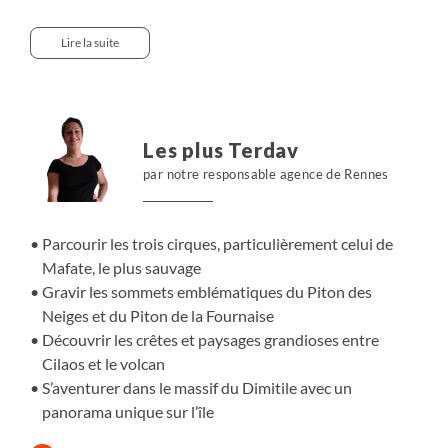
Salazie, aux pentes lunaires du Piton de la Fournaise, en
passant par le cirque isolé de Mafate, le plus sauvage.
Lire la suite
Vous gravirez les sommets emblématiques, dont le Piton
des Neiges, toit de l’océan Indien, avant de redescendre
dans le cirque de Cilaos, offrant des panoramas
grandioses. Les nuits en gîte et refuge rythment cette
Les plus Terdav
itinérance complète, qui révèle l’âme volcanique et
par notre responsable agence de Rennes
sauvage de l’île, entre ambiances minérales, forêts
luxuriantes et grandes traversées de crêtes.
Parcourir les trois cirques, particulièrement celui de
Mafate, le plus sauvage
Gravir les sommets emblématiques du Piton des
Neiges et du Piton de la Fournaise
Découvrir les crêtes et paysages grandioses entre
Cilaos et le volcan
S’aventurer dans le massif du Dimitile avec un
panorama unique sur l’île