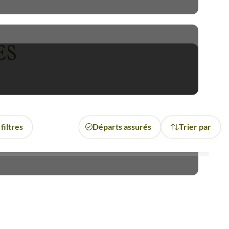
Erg Oriental
avec sa caravane
asis de Ksar Ghilane.
ES
sur le dos d'un chameau en
nitiation à la culture et aux
u, que vous rêvez d'une nuit
filtres
Départs assurés
Trier par