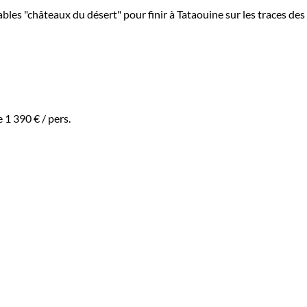
bles "châteaux du désert" pour finir à Tataouine sur les traces des
de
1 390 €
/ pers.