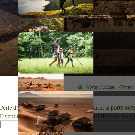
Voyage Afrique
Voyage 
Perle d’Afrique du Nord, la Tunisie est aussi la
porte ouvr
l'aventure dans un pays, dont 30% du territoire sont rec
en Tunisie et profitez d'un séjour randonnée dans le dése