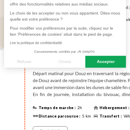
offrir des fonctionnalités relatives aux médias sociaux.
En fonction des horaires de vol, départ immédiat
Le choix de les accepter ou non vous appartient. Dites-nous
quelle est votre préférence ?
en hôtel
Véhicul
Pour modifier vos préférences par la suite, cliquez sur le
lien 'Préférences de cookies' situé dans le pied de page.
Plus de détails
Lire la politique de confidentialité
Consentements certifiés par
Djerba - Douz - Sahara
Refuser
Choisir
Accepter
Axeptio consent
Plateforme de Gestion du Consentement : Personnalisez vos
Départ matinal pour Douz en traversant la rég
de Douz avant de rejoindre l'équipe chamelière. 
Notre plateforme vous permet d'adapter et de gérer vos paramè
avant une immersion dans les dunes de sable fin 
En fin de journée, installation du bivouac, dîn
commune ou à la belle étoile.
2h
5 km
Véh
Randonnée