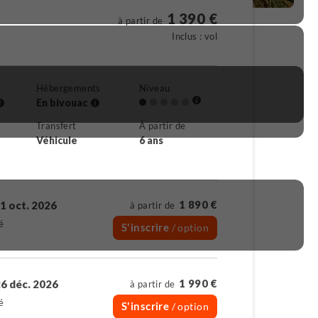
1 390 €
à partir de
Inclus : vol
Hébergements
Niveau
En bivouac
Transfert
À partir de
Véhicule
6 ans
1 890 €
1 oct. 2026
à partir de
é
S'inscrire
/ option
1 990 €
6 déc. 2026
à partir de
é
S'inscrire
/ option