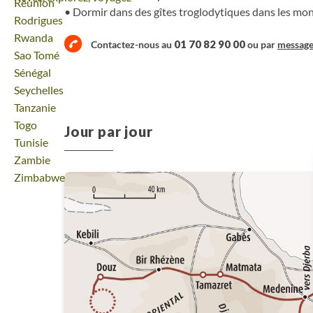
Voyage
Réunion
Dormir dans des gîtes troglodytiques dans les mo
Voyage
Rodrigues
Voyage
Rwanda
01 70 82 90 00
Contactez-nous au
ou par
messag
Voyage
Sao Tomé
Voyage
Sénégal
Voyage
Seychelles
Voyage
Tanzanie
Voyage
Togo
Jour par jour
Voyage
Tunisie
Voyage
Zambie
Voyage
Zimbabwe