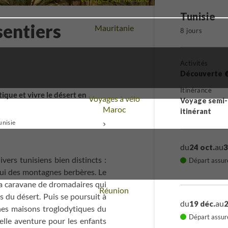
Tunisie
sentiers
Voyage
Mauritanie
8 jours
Activités
Découverte
Itinérance
ique et vivre le désert en
Voyages à vélo
Voyage semi-
Voyage
Maroc
itinérant
unisie
+
du
au
24 oct.
3
ers tunisiens bien distincts :
Départ assur
elui des montagnes berbères. Le
la caravane de dromadaires qui
Voyage
Réunion
 du désert. Puis se poursuit à
du
au
19 déc.
2
nes maisons troglodytiques du
Départ assur
lle aventure pour les enfants