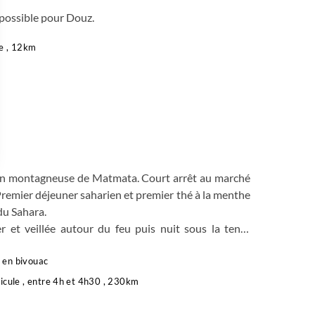
 possible pour Douz.
e , 12km
 Options
ion montagneuse de Matmata. Court arrêt au marché
Premier déjeuner saharien et premier thé à la menthe
tres de confidentialité, en garantissant la conformité avec les
du Sahara.
er et veillée autour du feu puis nuit sous la tente
en bivouac
icule , entre 4h et 4h30 , 230km