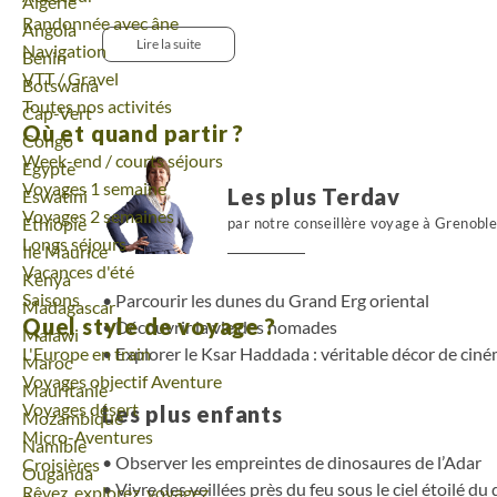
Voyage
Algérie
de dormir en famille dans une grotte ! Nous voyag
Randonnée avec âne
Voyage
Angola
d'encadrement joyeuse qui a à cœur de partager sa
Lire la suite
Navigation
Voyage
Bénin
enfants.
VTT / Gravel
Voyage
Botswana
Toutes nos activités
Voyage
Cap-Vert
Où et quand partir ?
Voyage
Congo
Week-end / courts séjours
Voyage
Egypte
Voyages 1 semaine
Les plus Terdav
Voyage
Eswatini
Voyages 2 semaines
Voyage
Ethiopie
par notre conseillère voyage à Grenobl
Longs séjours
Voyage
Ile Maurice
Vacances d'été
Voyage
Kenya
Saisons
Parcourir les dunes du Grand Erg oriental
Voyage
Madagascar
Quel style de voyage ?
Découvrir la vie des nomades
Voyage
Malawi
L'Europe en train
Explorer le Ksar Haddada : véritable décor de cin
Voyage
Maroc
Voyages objectif Aventure
Voyage
Mauritanie
Voyages désert
Les plus enfants
Voyage
Mozambique
Micro-Aventures
Voyage
Namibie
Observer les empreintes de dinosaures de l’Adar
Croisières
Voyage
Ouganda
Vivre des veillées près du feu sous le ciel étoilé du
Rêvez, explorez, voyagez