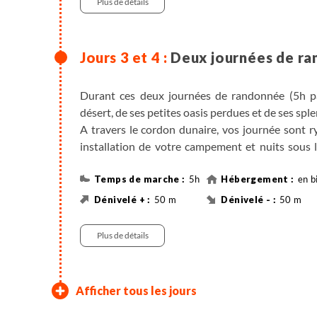
Plus de détails
Deux journées de ran
Durant ces deux journées de randonnée (5h par
désert, de ses petites oasis perdues et de ses sp
A travers le cordon dunaire, vos journée sont r
installation de votre campement et nuits sous 
dunes sous le ciel étoilé.
5h
en b
50 m
50 m
Randonnée
Plus de détails
Erg Oriental - Douz - Mat
Ksar Hallouf - Tataouine 
Douiret - Toujaine - Chen
Djerba - Vol retour
Afficher tous les jours
dormeurs "Rgoud Esabaa" - Douir