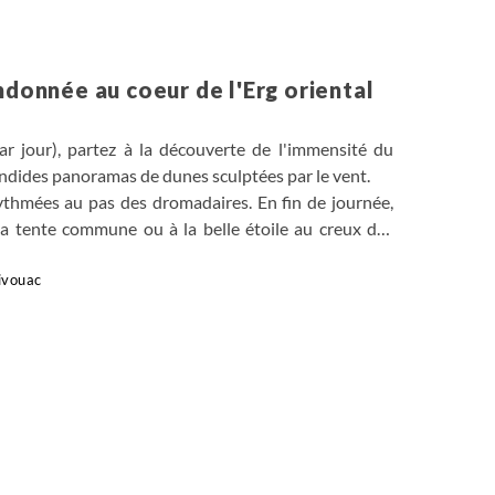
donnée au coeur de l'Erg oriental
 jour), partez à la découverte de l'immensité du
lendides panoramas de dunes sculptées par le vent.
ythmées au pas des dromadaires. En fin de journée,
la tente commune ou à la belle étoile au creux des
ivouac
mata - Ksar Hallouf
- Douiret
ini - mosquée des sept géants
et