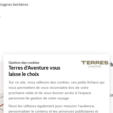
ntagnes berbères
e
Gestion des cookies
Vol à destination de Djerb
Terres d’Aventure vous
laisse le choix
Vol à destination de Djerba.
Sur ce site, nous utilisons des cookies, ces petits fichiers qui
nous permettent de vous reconnaitre lors de votre
-
prochaine visite et de vous donner accès à l’espace
A votre arrivée, accueil puis transfert à l
personnel de gestion de votre voyage.
disponibilités.
Nous les utilisons également pour mesurer l’audience,
Dîner libre.
personnaliser le contenu et les annonces publicitaires et