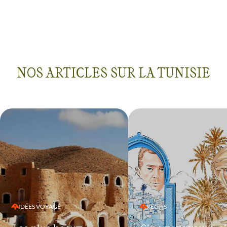
le désert mémorabl
marches, les prom
de dromadaire pour
les courses dans le
sable, la déconnex
le ciel étoilé, les le
couchers de soleil….
NOS ARTICLES SUR LA TUNISIE
Mehdi est un guide
qualité que nous n
pas.
IDÉES VOYAGE
RÉCITS