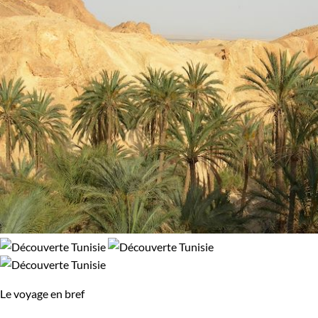
100% de satisfaction
(
8 avis
)
Confort
Bivouac, sous tente
Refuge, gîte, dortoir
Le voyage en bref