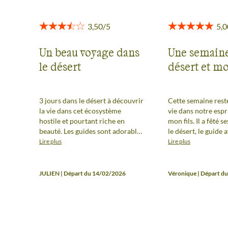
Un beau voyage dans
Une semaine
le désert
désert et m
3 jours dans le désert à découvrir
Cette semaine rest
la vie dans cet écosystème
vie dans notre esprit pour moi
hostile et pourtant riche en
mon fils. Il a fêté 
beauté. Les guides sont adorables
le désert, le guide
malgré la difficulté d’évoluer
pensé au gâteau Nous avons
Lire plus
Lire plus
dans un pays en désherance… Le
passé les soirées da
programme est assez léger
chanter devant le f
physiquement.
les repas et se réga
JULIEN | Départ du 14/02/2026
Véronique | Départ d
chorbas et couscous , Écouter la
flûte que jouait l’u
chameliers. Mehdi 
les chameliers ont 
que nos passions u