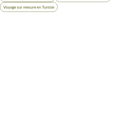
Voyage sur mesure en Tunisie
AVIS VOYAGEURS EN TUNISIE
Des retours authentiques pour vous aider à choisir en
toute transparence.
Voir tous les avis