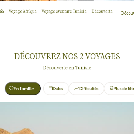
Voyage Afrique
Voyage aventure Tunisie
Découverte
Découv
DÉCOUVREZ NOS
2
VOYAGES
Découverte en Tunisie
En famille
Dates
Difficultés
Plus de filt
Activité
Découverte
Randonnée avec chameau
Découverte
Tunisie