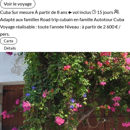
Voir le voyage
Cuba
Sur mesure
À partir de 8 ans
vol inclus
15 jours
Adapté aux familles
Road trip cubain en famille
Autotour Cuba
Voyage réalisable : toute l'année
Niveau :
à partir de
2 600 €
/
pers.
Carte
Détails