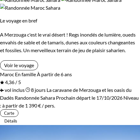
Espagne
Safari
Eswatini
Safari en véhicule
Afficher plus
Etats-Unis
Finlande
Le voyage en bref
France
Grèce
A Merzouga c'est le vrai désert ! Regs inondés de lumière, oueds
Budget
envahis de sable et de tamaris, dunes aux couleurs changeantes
Guadeloupe
Guatemala
et fossiles. Un merveilleux terrain de jeu de plaisir saharien.
Moins de 750 €
De 750 à 1 250 €
Inde
Indonésie
Voir le voyage
De 1 250 à 2 000 €
De 2 000 à 3 000 €
Maroc
En famille
À partir de 6 ans
Irlande
Italie
4,36 / 5
Plus de 3 000 €
vol inclus
8 jours
La caravane de Merzouga et les oasis du
Japon
Jordanie
Dadès
Randonnée Sahara
Prochain départ le 17/10/2026
Niveau
:
à partir de
1 390 €
/ pers.
Kenya
Kirghizistan
Confort
Carte
Détails
Madagascar
Maroc
Bivouac, sous tente
Refuge, gîte, dortoir
Martinique
Mexique
Standard
Supérieur