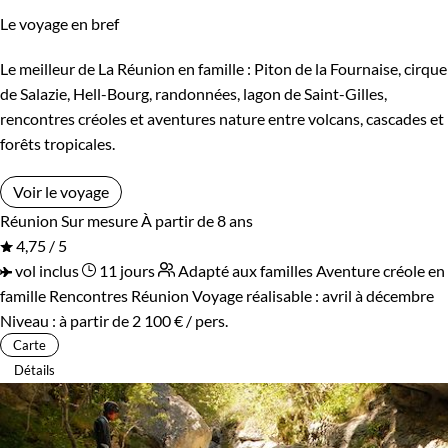
Le voyage en bref
Vietnam
Zimbabwe
Patrimoine et Nature
Terres Polaires
Le meilleur de La Réunion en famille : Piton de la Fournaise, cirque
Volcans
de Salazie, Hell-Bourg, randonnées, lagon de Saint-Gilles,
rencontres créoles et aventures nature entre volcans, cascades et
forêts tropicales.
Voir le voyage
Réunion
Sur mesure
À partir de 8 ans
4,75 / 5
vol inclus
11 jours
Adapté aux familles
Aventure créole en
famille
Rencontres Réunion
Voyage réalisable : avril à décembre
Niveau :
à partir de
2 100 €
/ pers.
Carte
Détails