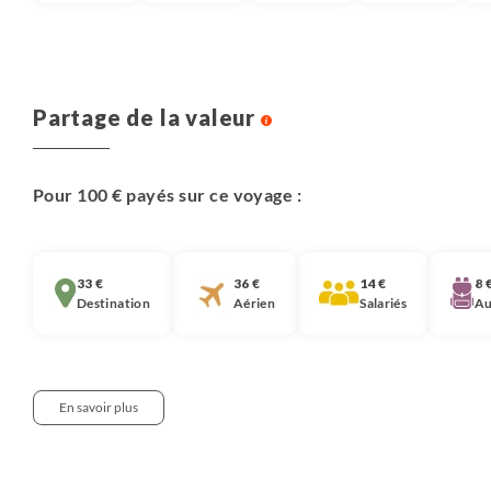
Partage de la valeur
Pour 100 € payés sur ce voyage :
33 €
36 €
14 €
8 
Destination
Aérien
Salariés
Au
En savoir plus
Notre approche :