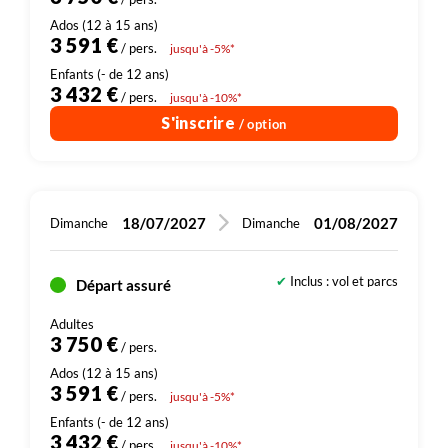
d’altitude et donne des résultats très variables, à
interpréter avec prudence.
3 591 €
/ pers.
jusqu'à -5%*
3 432 €
/ pers.
jusqu'à -10%*
S'inscrire
/ option
18/07/2027
01/08/2027
Dimanche
Dimanche
Inclus : vol et parcs
Départ assuré
Dont 200 € de droits d'entrée (sites, parcs)
3 750 €
/ pers.
3 591 €
/ pers.
jusqu'à -5%*
3 432 €
/ pers.
jusqu'à -10%*