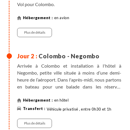
Vol pour Colombo.
en avion
Plus de détails
Colombo - Negombo
Arrivée à Colombo et installation à l'hôtel à
Negombo, petite ville située à moins d’une demi-
heure de l’aéroport. Dans l'après-midi, nous partons
en bateau pour une balade dans les réserves
naturelles des alentours, des terres marécageuses
peuplées d'oiseaux, de cigales et de poissons d'eau
en hôtel
douce. Nous aurons un aperçu de la vie quotidienne
Véhicule privatisé , entre 0h30 et 1h
des habitants et des pêcheurs de la région.
Note : en cas d'arrivée matinale à Colombo, Terres
Plus de détails
d'Aventure prend en charge le supplément afin que