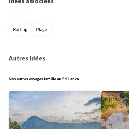
Idées associées
l’entreprise et qui nous permet d’investir dans de
nouveaux projets et développer des nouveaux
voyages.
Rafting
Plage
Autres idées
Nos autres voyages famille au Sri Lanka