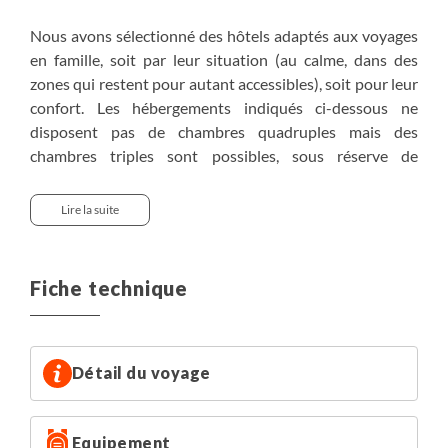
Nous avons sélectionné des hôtels adaptés aux voyages
en famille, soit par leur situation (au calme, dans des
zones qui restent pour autant accessibles), soit pour leur
confort. Les hébergements indiqués ci-dessous ne
disposent pas de chambres quadruples mais des
chambres triples sont possibles, sous réserve de
disponibilité au moment de la réservation. Sur ce voyage,
certaines nuits au confort simple sont compensées par
Lire la suite
des nuits en hôtel plus confortables, parfois avec piscine.
• Negombo : hôtel Camelot Beach
Fiche technique
• Kandy : Grand Kandyan Villa
• Tangappuwa : Dickson Bungalow
• Kitulgala : The Heritage Kitulgala Resthouse
• Nuwara Eliya : hôtel Galway Heights
Détail du voyage
• Bandarawela : chez l'habitant (confort simple,
chambres et salles de bain à partager)
Equipement
• Passikudah : Amethyst Resort ou Hotel Sun Rise