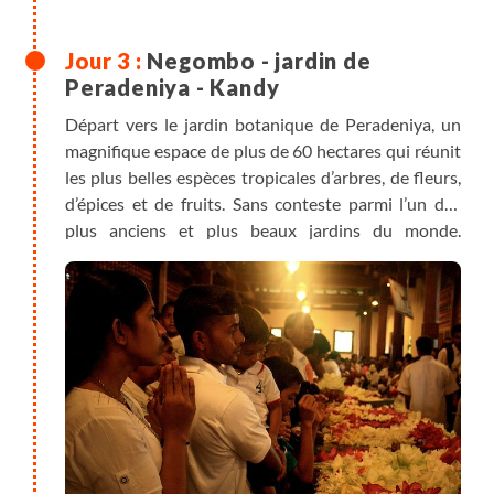
vous ayez des chambres disponibles le matin.
Petit déjeuner et déjeuner non inclus, dîner inclus.
Negombo - jardin de
Peradeniya - Kandy
Départ vers le jardin botanique de Peradeniya, un
magnifique espace de plus de 60 hectares qui réunit
les plus belles espèces tropicales d’arbres, de fleurs,
d’épices et de fruits. Sans conteste parmi l’un des
plus anciens et plus beaux jardins du monde.
Déjeuner dans le jardin avant de rejoindre Kandy,
ville nichée dans une vallée entourée de montagnes
et réputée pour abriter le Temple de la Dent, l'un des
sites religieux les plus importants du bouddhisme
Theravada. A l'intérieur ? Une relique de la dent de
Bouddha, objet de pèlerinage sacré pour les
bouddhistes du monde entier qui viennent chaque
jour vénérer la précieuse relique. Nous nous
installons dans notre maison d'hôte pour la nuit et