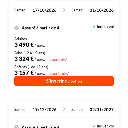
Annaud forment un délicieux labyrinthe… Vélo à
remarquable de l’école de cirque de l’association
cambodgienne.
quartiers de la capitale, dernière étape de cette
loisir.
Phare, internationalement renommée.
journée.
17/10/2026
31/10/2026
Samedi
Samedi
Note : A ce jour et jusqu'à nouvelle information, le
ballon captif est en réfection et n'est pas disponible.
Inclus : vol
Assuré à partir de 4
Il est temporairement remplacé par une balade en
barque sur les douves d'Angkor Thom.
3 490 €
/ pers.
3 324 €
/ pers.
jusqu'à -5%*
3 157 €
/ pers.
jusqu'à -10%*
S'inscrire
/ option
19/12/2026
02/01/2027
Samedi
Samedi
Inclus : vol
Assuré à partir de 4