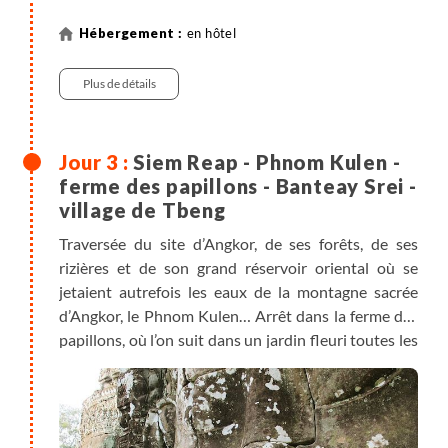
en hôtel
Plus de détails
Siem Reap - Phnom Kulen -
ferme des papillons - Banteay Srei -
village de Tbeng
Traversée du site d’Angkor, de ses forêts, de ses
rizières et de son grand réservoir oriental où se
jetaient autrefois les eaux de la montagne sacrée
d’Angkor, le Phnom Kulen… Arrêt dans la ferme des
papillons, où l’on suit dans un jardin fleuri toutes les
étapes de leur formation, de la ponte des œufs à la
sortie du cocon. Balade sur un sentier forestier
jalonné de grands arbres et de lianes torsadées
jusqu’au lit d’une "rivière aux mille lingas"