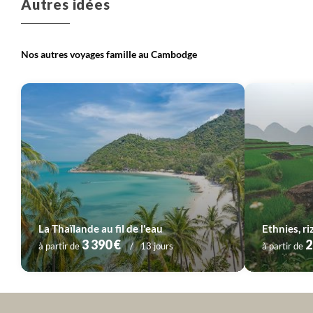
Autres idées
Nos autres voyages famille au Cambodge
La Thaïlande au fil de l'eau
Ethnies, ri
3 390 €
2
à partir de
13 jours
à partir de