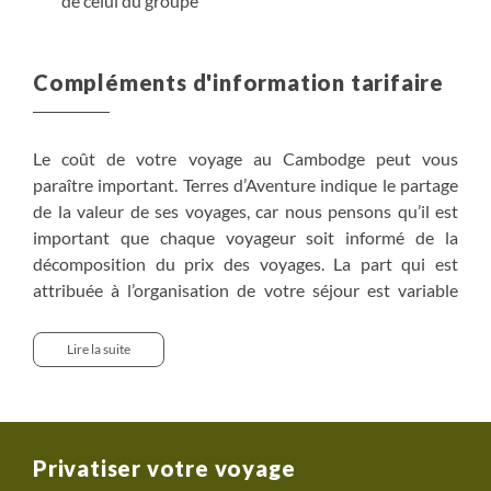
de celui du groupe
Compléments d'information tarifaire
Le coût de votre voyage au Cambodge peut vous
paraître important. Terres d’Aventure indique le partage
de la valeur de ses voyages, car nous pensons qu’il est
important que chaque voyageur soit informé de la
décomposition du prix des voyages. La part qui est
attribuée à l’organisation de votre séjour est variable
d’une destination à l’autre. Elle varie notamment du fait
du coût de la vie, du choix de la compagnie aérienne
Lire la suite
utilisée pour vous rendre à destination, des coûts des
services comme les nuits d’hôtels, les repas, le salaire de
votre guide, les véhicules utilisés, les entrées dans les
sites ou parcs visités…Mais il existe de nombreux coûts
Privatiser votre voyage
cachés qui sont difficilement identifiables au premier