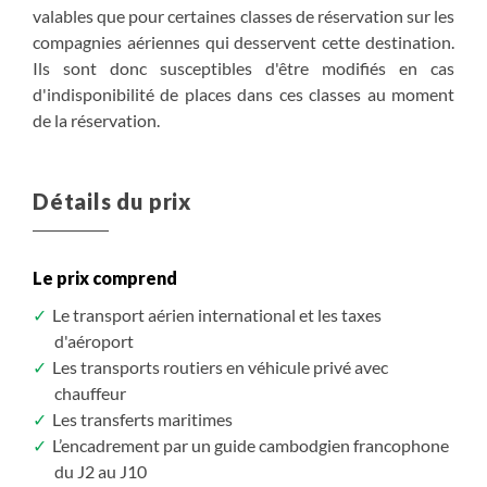
valables que pour certaines classes de réservation sur les
3 450 €
3 890 €
/ pers.
/ pers.
compagnies aériennes qui desservent cette destination.
Ils sont donc susceptibles d'être modifiés en cas
3 286 €
3 704 €
/ pers.
/ pers.
jusqu'à -5%*
jusqu'à -5%*
d'indisponibilité de places dans ces classes au moment
de la réservation.
3 121 €
3 517 €
/ pers.
/ pers.
jusqu'à -10%*
jusqu'à -10%*
S'inscrire
S'inscrire
/ option
/ option
Détails du prix
Le prix comprend
Le transport aérien international et les taxes
d'aéroport
Les transports routiers en véhicule privé avec
chauffeur
Les transferts maritimes
L’encadrement par un guide cambodgien francophone
du J2 au J10