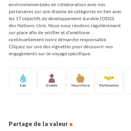
environnementales en collaboration avec nos
en toute tranquillité : ce n’est ni un surclassement, ni la
partenaires sur une dizaine de catégories en lien avec
garantie d’avoir une chambre aussi spacieuse qu’une
les 17 objectifs de développement durable (ODD)
chambre double. Il est possible que les hôtels réservent
des Nations-Unis. Nous nous rendons régulièrement
leurs plus petites chambres aux occupations
sur place afin de vérifier et d’améliorer
individuelles.
continuellement notre démarche responsable.
Pour le départ de Noël, notre prix inclut les dîners de
Cliquez sur une des vignettes pour découvrir nos
réveillon obligatoires à Kampot et Koh Rong Sanloem, ce
engagements sur ce voyage spécifique.
qui explique la différence de prix avec les autres départs.
Voici la liste de nos hébergements (ou similaires,
pouvant changer selon la disponibilité au moment de
votre réservation) :
Eau
Guides
Nourriture
Partenaires
Siem Reap : Palm Village ou Savada Angkor
Phnom Penh : Hôtel Patio
Kampot : River Tree Villa & Resort
Koh Rong Sanloem : Hôtel La Passion
Partage de la valeur