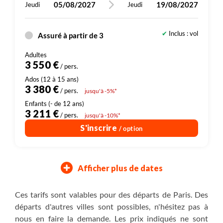
05/08/2027
19/08/2027
Jeudi
Jeudi
Inclus : vol
Assuré à partir de 3
3 550 €
/ pers.
3 380 €
/ pers.
jusqu'à -5%*
3 211 €
/ pers.
jusqu'à -10%*
S'inscrire
/ option
Afficher plus de dates
23/10/2027
18/12/2027
06/11/2027
01/01/2028
Samedi
Samedi
Samedi
Samedi
Ces tarifs sont valables pour des départs de Paris. Des
départs d'autres villes sont possibles, n'hésitez pas à
Inclus : vol
Inclus : vol
Assuré à partir de 3
Assuré à partir de 3
nous en faire la demande. Les prix indiqués ne sont