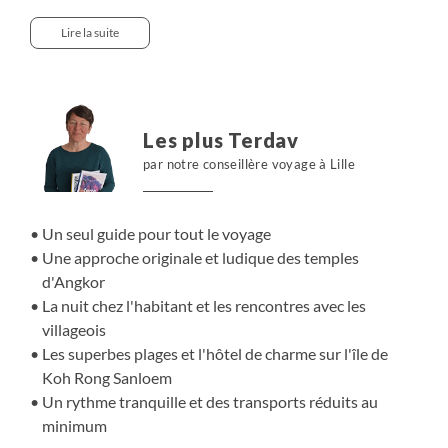
pays. Poursuivez cette aventure hors des sentiers battus
dans l’étonnant village lacustre de Kompong Phluk et
Lire la suite
laissez-vous dériver au cœur de sa forêt inondée, avant
de vous faire de nouveaux amis dans la capitale…
Découvrez Kampot et ses plantations de poivriers
renommées, enfin profitez de merveilleux moments sur
Les plus Terdav
une plage paradisiaque baignée par les eaux turquoise
par notre conseillère voyage à Lille
du golfe de Siam : nagez, plongez, oubliez tout, vous êtes
désormais chez vous, à l’autre bout du monde !
Un seul guide pour tout le voyage
Une approche originale et ludique des temples
d'Angkor
La nuit chez l'habitant et les rencontres avec les
villageois
Les superbes plages et l'hôtel de charme sur l'île de
Koh Rong Sanloem
Un rythme tranquille et des transports réduits au
minimum