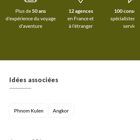
ingrédients pour un séjour
Plus de
50 ans
12 agences
100 conseil
inoubliable!
d'expérience du voyage
spécialistes à
d'aventure
à l'étranger
service
Idées associées
Phnom Kulen
Angkor