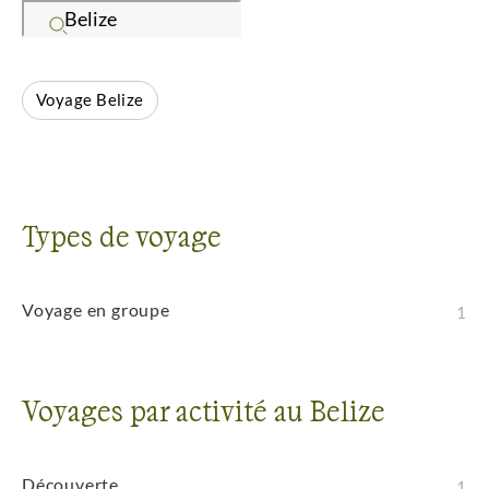
environnements variés. Que vous pratiquiez la
randonnée, l'observation de la faune, les sports
nautiques ou l'exploration, cette destination vous
Voyage Belize
promet des aventures dans des décors grandioses.
Les espaces préservés, la faune abondante et les
paysages spectaculaires facilitent la découverte de
ces environnements remarquables.
Types de voyage
Voyage en groupe
1
Voyages par activité au Belize
Découverte
1