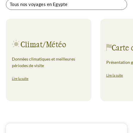
Tous nos voyages en Egypte
Climat/Météo
Carte 
Données climatiques et meilleures
Présentation g
périodes de visite
Lire la suite
Lire la suite