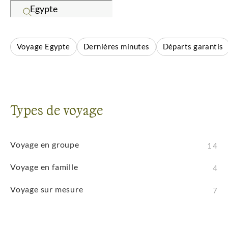
Que vous pratiquiez les safaris, l'observation de la
faune, le trek ou la découverte culturelle, cette
destination vous promet des aventures
Voyage Egypte
Dernières minutes
Départs garantis
inoubliables. La faune exceptionnelle, les traditions
locales et les paysages préservés créent des
conditions idéales pour des expériences outdoor
authentiques dans des environnements sauvages.
Types de voyage
Voyage en groupe
14
Voyage en famille
4
Voyage sur mesure
7