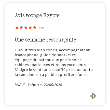
Avis voyage Egypte
nte
Mer rouge dauphins
ompagnateur
Un voyage extraordinaire un guide 
l et
snorkeling passionne et formidable
 soins,
...poissons coraux dauphins...fabule
xcellents.
Une equipe formidable Merci pour cette
presque toute
semaine
ter d’une
snorkel
Isabelle | départ du 23/05/2026
 et savoir-
 était: la
 les nuances
, le îles
tagnes, les
 de toutes