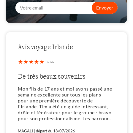
Envoyer
Avis voyage Irlande
irs
Magie Irlandaise
 avons passé une
Randonnées au travers des pays
s les plans
somptueux, féerie de lumière, ser
erte de
lieux sous l’œil vigilant de notre
bienveillant guide Tim . Tim qui ,
e groupe : bravo
long de notre séjour, a su nous p
ours
ses connaissances et nous faire 
ent tous très
des trésors cachés ! Une semaine de
fait le plein de
bonheur !
Stéphanie | départ du 11/07/2026