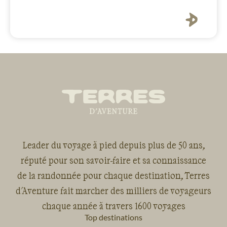
apilles de
e aux scones
e musique dans
 au top : on a
ité, merci à tous
'en découvrir
ion : notre
l'Irlande du n
Leader du voyage à pied depuis plus de 50 ans,
réputé pour son savoir-faire et sa connaissance
de la randonnée pour chaque destination, Terres
d'Aventure fait marcher des milliers de voyageurs
chaque année à travers 1600 voyages
Top destinations