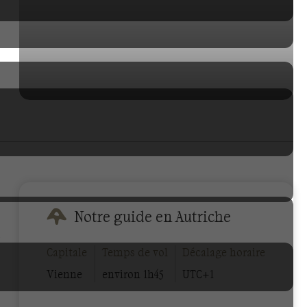
Notre guide en Autriche
6
Capitale
Temps de vol
Décalage horaire
Vienne
environ 1h45
UTC+1