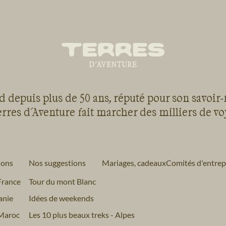
et GPS activé..
randonnée en p
quotidien tro
 depuis plus de 50 ans, réputé pour son savoir-
rres d'Aventure fait marcher des milliers de v
ions
Nos suggestions
Mariages, cadeaux
Comités d'entrep
France
Tour du mont Blanc
anie
Idées de weekends
Maroc
Les 10 plus beaux treks - Alpes