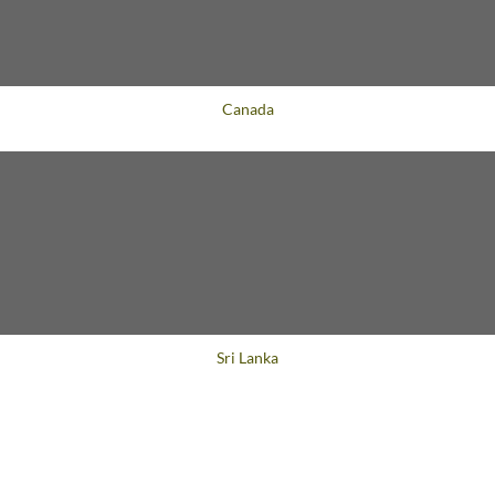
Voyage
Canada
Voyage
Sri Lanka