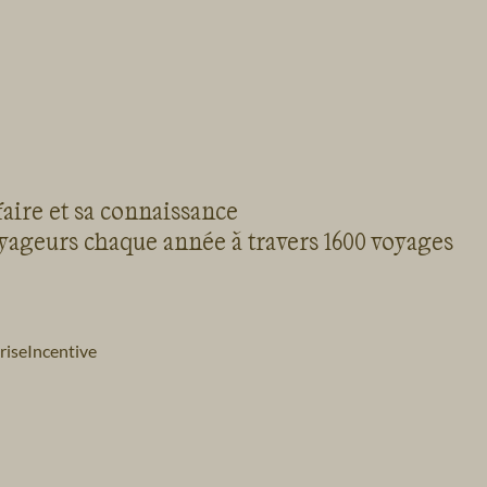
. Est-ce le but d'une
leine nature, loin du
p numérisé?
faire et sa connaissance
oyageurs chaque année à travers 1600 voyages
rise
Incentive