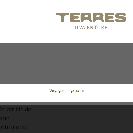
Voyages en groupe
e variété de
 une
 patrimoine