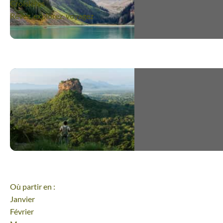
Croisières
Rêvez, explorez, voyagez
Où partir en :
Janvier
Février