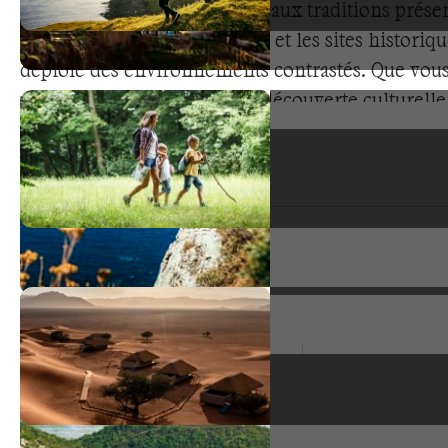
culturel. Des paysages variés aux traditions prése
passant par les parcs naturels et les sites historiq
déploie des environnements contrastés. Que vous
faire de la randonnée, de la découverte culturelle
des activités nautiques, cette destination vous gar
aventures enrichissantes. La qualité des infrastruc
l'accueil local et la richesse du patrimoine créent
conditions idéales pour des expériences outdoo
dans des environnements préservés.
Types de voyage
Voyage en groupe
5