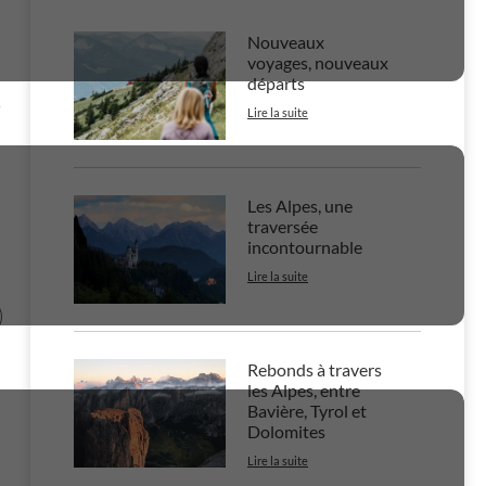
Nouveaux
voyages, nouveaux
départs
4
Lire la suite
Les Alpes, une
traversée
incontournable
Lire la suite
Rebonds à travers
les Alpes, entre
Bavière, Tyrol et
Dolomites
Lire la suite