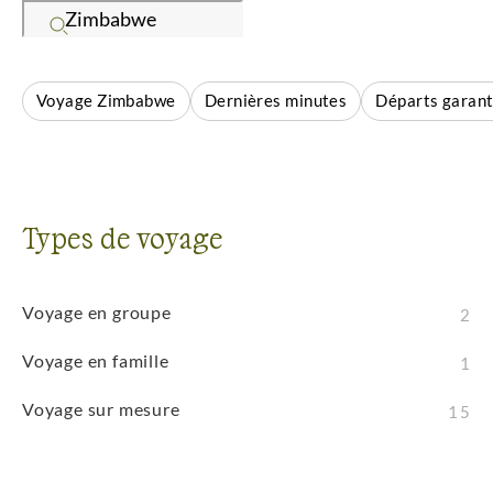
vous pratiquiez les safaris, l'observation de la faune,
le trek ou la découverte culturelle, cette destination
vous promet des aventures inoubliables. La faune
Voyage Zimbabwe
Dernières minutes
Départs garant
exceptionnelle, les traditions locales et les paysages
préservés créent des conditions idéales pour des
expériences outdoor authentiques dans des
environnements sauvages.
Types de voyage
Voyage en groupe
2
Voyage en famille
1
Voyage sur mesure
15