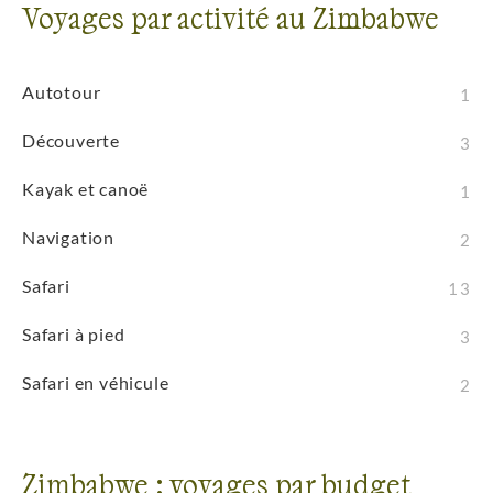
Voyages par activité au Zimbabwe
Autotour
1
Découverte
3
Kayak et canoë
1
Navigation
2
Safari
13
Safari à pied
3
Safari en véhicule
2
Zimbabwe : voyages par budget