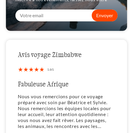
Envoyer
Avis voyage Zimbabwe
Un super programme
ur ce voyage
Un programme conforme a notr
rice et Sylvie.
demande, un suivi avant départ
pes locales pour
réalisation bonne (c'est l'Afriqu
on quotidienne :
hôtels et chambres impeccables,
. Les paysages,
nourriture bonne, des visites et
es avec les
bien organisés
nos compagnons