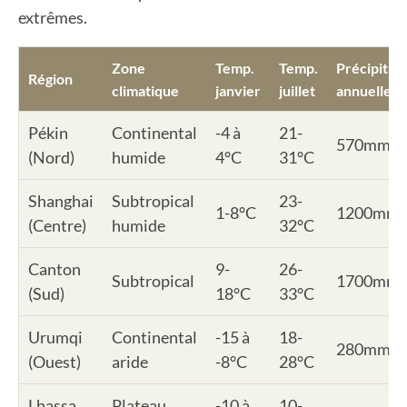
extrêmes.
Zone
Temp.
Temp.
Précipitat
Région
climatique
janvier
juillet
annuelles
Pékin
Continental
-4 à
21-
570mm
(Nord)
humide
4°C
31°C
Shanghai
Subtropical
23-
1-8°C
1200mm
(Centre)
humide
32°C
Canton
9-
26-
Subtropical
1700mm
(Sud)
18°C
33°C
Urumqi
Continental
-15 à
18-
280mm
(Ouest)
aride
-8°C
28°C
Lhassa
Plateau
-10 à
10-