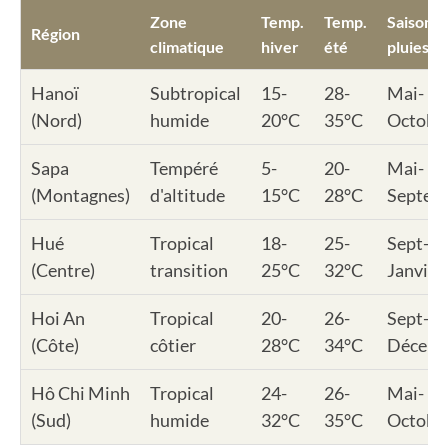
Zone
Temp.
Temp.
Saison d
Région
climatique
hiver
été
pluies
Hanoï
Subtropical
15-
28-
Mai-
(Nord)
humide
20°C
35°C
Octobr
Sapa
Tempéré
5-
20-
Mai-
(Montagnes)
d'altitude
15°C
28°C
Septem
Hué
Tropical
18-
25-
Sept-
(Centre)
transition
25°C
32°C
Janvier
Hoi An
Tropical
20-
26-
Sept-
(Côte)
côtier
28°C
34°C
Décemb
Hô Chi Minh
Tropical
24-
26-
Mai-
(Sud)
humide
32°C
35°C
Octobr