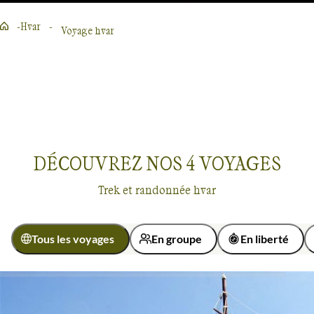
Hvar
Voyage hvar
Lire la suite
DÉCOUVREZ NOS
4
VOYAGES
Trek et randonnée hvar
Tous les voyages
En groupe
En liberté
Activité
Voyages
Hvar