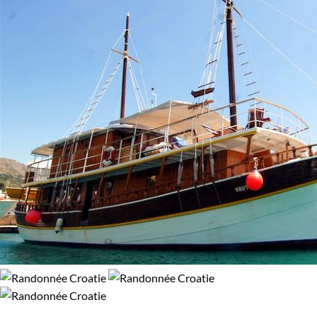
Baignade - Snorkeling
Navigation
Randonnée
Vélo
Budget
De 750 à 1 250 €
De 1 250 à 2 000 €
Itinérance
Itinérant
Semi-itinérant