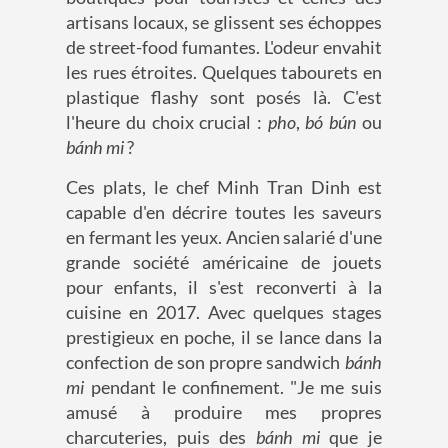
artisans locaux, se glissent ses échoppes
de street-food fumantes. L'odeur envahit
les rues étroites. Quelques tabourets en
plastique flashy sont posés là. C'est
l'heure du choix crucial :
pho
,
bó bún
ou
bánh mi
?
Ces plats, le chef Minh Tran Dinh est
capable d'en décrire toutes les saveurs
en fermant les yeux. Ancien salarié d'une
grande société américaine de jouets
pour enfants, il s'est reconverti à la
cuisine en 2017. Avec quelques stages
prestigieux en poche, il se lance dans la
confection de son propre sandwich
bánh
mi
pendant le confinement. "Je me suis
amusé à produire mes propres
charcuteries, puis des
bánh mi
que je