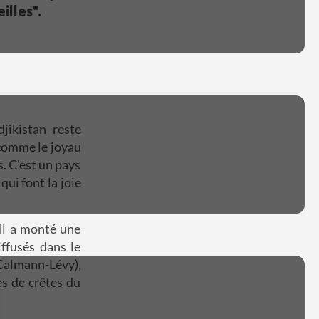
illes".
djikistan
reste
 comme le joyau
s. C'est un pays
qui font la joie
Il a monté une
iffusés dans le
 Calmann-Lévy),
es de crêtes du