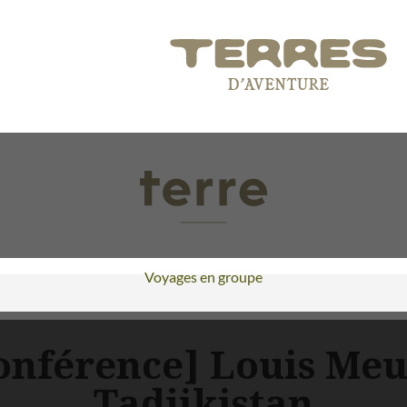
Voyages en groupe
nférence] Louis Meun
Tadjikistan