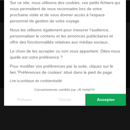
Sur ce site, nous utilisons des cookies, ces petits fichiers qui
nous permettent de vous reconnaitre lors de votre
prochaine visite et de vous donner accès à l’espace
personnel de gestion de votre voyage.
Voyage
Canada
Nous les utilisons également pour mesurer l’audience,
personnaliser le contenu et les annonces publicitaires et
offrir des fonctionnalités relatives aux médias sociaux.
Le choix de les accepter ou non vous appartient. Dites-nous
quelle est votre préférence ?
Pour modifier vos préférences par la suite, cliquez sur le
lien 'Préférences de cookies' situé dans le pied de page.
Lire la politique de confidentialité
Consentements certifiés par
Voyage
Sri Lanka
Refuser
Choisir
Accepter
Axeptio consent
Plateforme de Gestion du Consentement : Personnalisez vos
Notre plateforme vous permet d'adapter et de gérer vos paramè