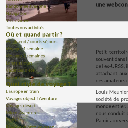
une webconfé
Randonnée avec âne
Navigation
VTT / Gravel
Toutes nos activités
Où et quand partir ?
Week-end / courts séjours
Voyages 1 semaine
Petit territo
Voyages 2 semaines
souvent dans l
Longs séjours
de l'ex-URSS, i
Vacances d'été
attachant, aux 
Saisons
des amateurs d
Quel style de voyage ?
L'Europe en train
Louis Meunier
Voyages objectif Aventure
société de pro
Voyages désert
monde entier. 
Micro-Aventures
nous conduit d
Croisières
Pamir aux vers
Rêvez, explorez, voyagez