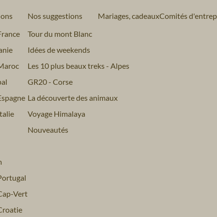
ions
Nos suggestions
Mariages, cadeaux
Comités d'entrep
France
Tour du mont Blanc
anie
Idées de weekends
Maroc
Les 10 plus beaux treks - Alpes
al
GR20 - Corse
Espagne
La découverte des animaux
alie
Voyage Himalaya
Nouveautés
m
ortugal
Cap-Vert
roatie