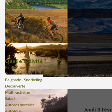
Quelle activité ?
Randonnée
Trek
Baignade - Snorkeling
Découverte
Multi-activités
Safari
Aurores boréales
Jeudi 3 févr
Autotour