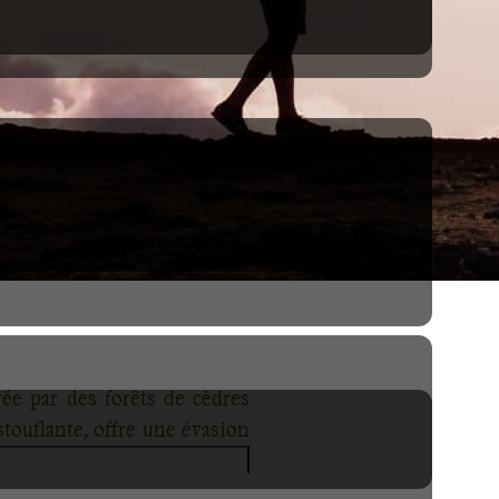
ée par des forêts de cèdres
touflante, offre une évasion
oie en spectacles saisissants.
enture. Préparez-vous à être