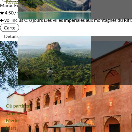
Rêvez, explorez, voyagez
Maroc
En groupe
4,50 / 5
vol inclus
8 jours
Des villes impériales aux montagnes du Rif
Carte
Détails
Où partir en :
Janvier
Février
Mars