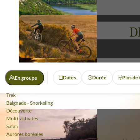
captivé par une région riche de culture, de tradition e
chaque journée promet des découvertes fascinantes.
D
Voyages
Azrou
Dates
Durée
Plus de 
En groupe
Quelle activité ?
Randonnée
Trek
Activité
Baignade - Snorkeling
Découverte
Découverte
Randonnée
Multi-activités
Safari
Aurores boréales
Budget