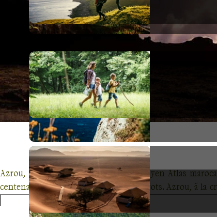
Azrou, un joyau caché au cœur du Moyen Atlas marocai
centenaires et peuplées de singes magots. Azrou, à la c
parfaite pour ceux en quête d'authenticité. Marchez sur le
Azrou vous invite à découvrir ses artisans locaux, son 