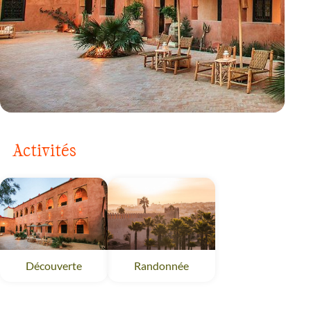
VOYAGE
MAROC
Activités
Découverte
Randonnée