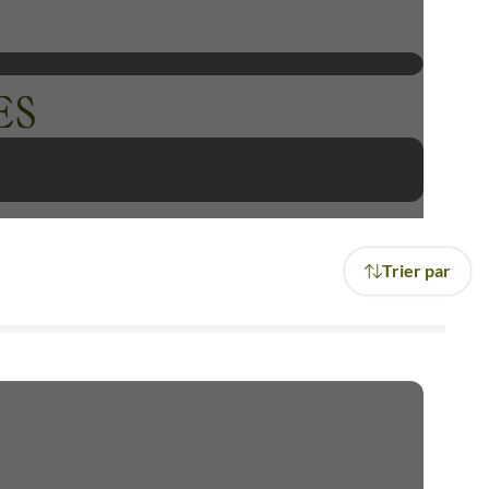
yage inoubliable à Azrou, où
ES
Trier par