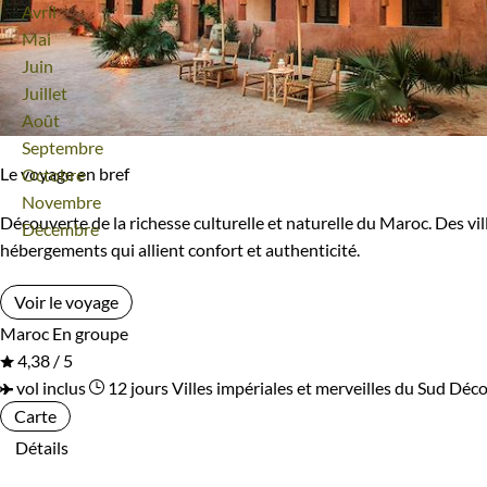
Avril
Mai
Juin
Juillet
Août
Septembre
Le voyage en bref
Octobre
Novembre
Découverte de la richesse culturelle et naturelle du Maroc. Des vi
Décembre
hébergements qui allient confort et authenticité.
Voir le voyage
Maroc
En groupe
4,38 / 5
vol inclus
12 jours
Villes impériales et merveilles du Sud
Déco
Carte
Détails