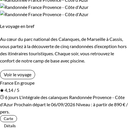
Itinérant
En étoile
Le voyage en bref
Environnement
Au cœur du parc national des Calanques, de Marseille à Cassis,
Bord de mer et îles
Forêts, collines, rivières et lacs
vous partez à la découverte de cinq randonnées d’exception hors
des itinéraires touristiques. Chaque soir, vous retrouvez le
Montagne
confort de notre camp de base avec piscine.
Voir le voyage
France
En groupe
4,14 / 5
6 jours
L'intégrale des calanques
Randonnée Provence - Côte
d'Azur
Prochain départ le 06/09/2026
Niveau :
à partir de
890 €
/
pers.
Carte
Détails