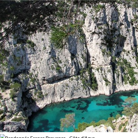
de Porquerolles
; etc. Les plaisirs sont multiples et gorgés d
Activité
95% de satisfaction
(
184 avis
)
soleil.
Multi-activités
Randonnée
Guide de voyage Provence - Côte d'Azur
Trek
Âge des enfants
Les 10/13 ans
Les 14/16 ans
Confort
Refuge, gîte, dortoir
Standard
Itinérance