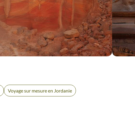
VOYAGE
PÉTRA
V
W
Voyage sur mesure en Jordanie