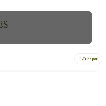
 montagnes irréelles. Puis la
ES
JC.
, une histoire d’aventure que
 guitare bédouine. Un circuit
 jamais été aussi belle.
Trier par