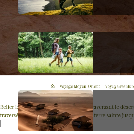
Voyage Moyen-Orient
Voyage aventur
Relier la mer Morte à la mer Rouge en traversant le dése
traversée, du
mont Nébo
où Moïse vit la terre sainte jusq
Des
randonnées sur divers reliefs
, des canyons de grè