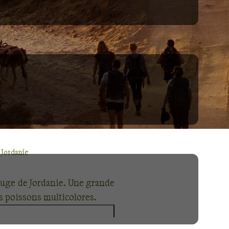
 Jordanie
ouge de Jordanie. Une grande
s poissons multicolores.
dins suspendus parviennent à