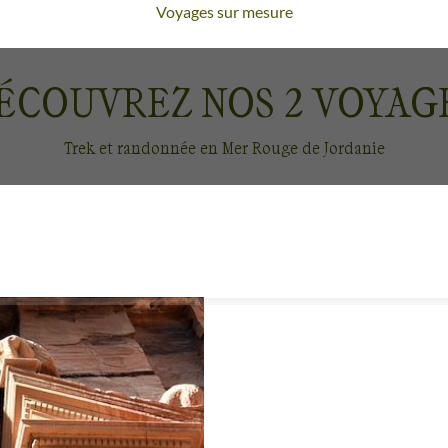
Voyages sur mesure
là où on ne les attend pas.
revigorants et ses bains de boue, entourée de collines et
ÉCOUVREZ NOS
2
VOYAG
s sculptés dans la roche et son histoire du VIIIe siècle av. 
abie, son sable rouge, ocre, ses dunes rondes et chaudes
Trek et randonnée en Mer Rouge de Jordanie
 étoiles à n’en plus finir, des chants à l’arbaba, petite
 de rencontres avec le peuple bédouin, et la Jordanie n’a
Voyages à vélo