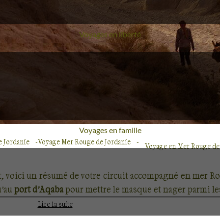
Voyages en liberté
Voyages en famille
e Jordanie
Voyage Mer Rouge de Jordanie
Voyage en Mer Rouge de
rt, voici un résumé de votre circuit accompagné en mer R
u’au
port d’Aqaba
pour mettre le masque et nager parmi le
Lire la suite
s tendre sculptés et colorés par l’érosion, où des jar