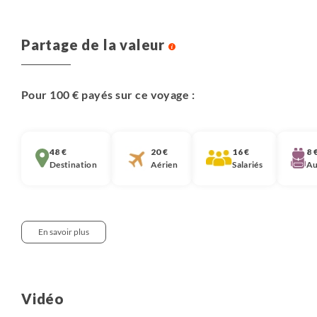
Partage de la valeur
Pour 100 € payés sur ce voyage :
48 €
20 €
16 €
8 
Destination
Aérien
Salariés
Au
En savoir plus
Notre approche :
Nous pensons qu’il est important que chaque
Vidéo
voyageur soit informé de la décomposition du prix de