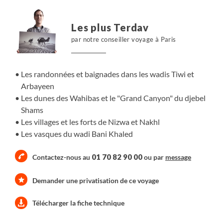
djebel Al Akhdar, la "montagne verte", abritant de
magnifiques villages aux terrasses verdoyantes, le wadi
Les plus Terdav
Bani Khaled, superbe vallée isolée au cœur du Hajjar
par notre conseiller voyage à Paris
oriental, les oasis et canyons des wadis Tiwi et Arbayeen
qui se déversent dans le golfe d'Oman. Partout nous
rencontrerons un peuple métissé, à l’hospitalité
Les randonnées et baignades dans les wadis Tiwi et
légendaire.
Arbayeen
Les dunes des Wahibas et le "Grand Canyon" du djebel
Shams
Les villages et les forts de Nizwa et Nakhl
Les vasques du wadi Bani Khaled
01 70 82 90 00
Contactez-nous au
ou par
message
Demander une privatisation de ce voyage
Télécharger la fiche technique