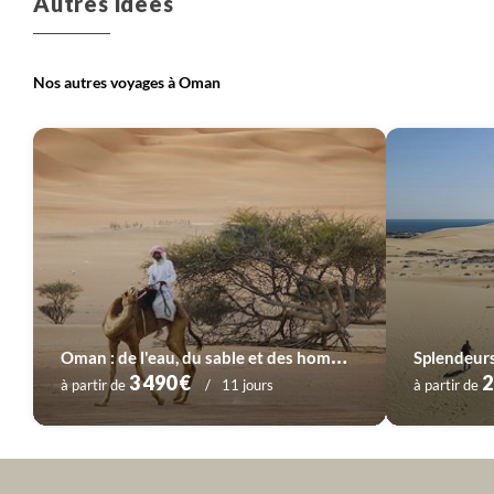
Autres idées
Nos autres voyages à Oman
O
man : de l'eau, du sable et des hommes
Splendeur
3 490 €
2
à partir de
11 jours
à partir de