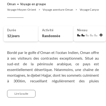
Oman
Voyage en groupe
Voyage Moyen-Orient
Voyage aventure Oman
Voyage Canyon et o
Durée
Activité
Niveau
12 jours
Randonnée
Bordé par le golfe d'Oman et l'océan Indien, Oman offre
à ses visiteurs des contrastes exceptionnels. Situé au
sud-est de la péninsule arabique, ce pays est
essentiellement désertique. Néanmoins, une chaîne de
montagnes, le djebel Hajjar, dont les sommets culminent
à 3006m, recueillant régulièrement des pluies
providentielles, permet aux Omanais d’entretenir des
cultures fertiles et variées. Nous randonnerons le long
Lire la suite
des canaux typiques - les falajs - dans les wadis, sur les
hauteurs, dans des paysages les plus grandioses : le