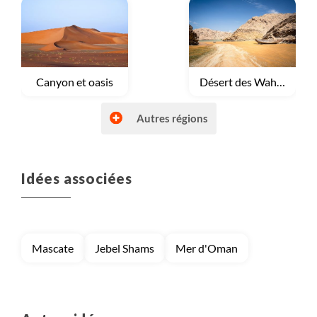
Voyage
Canyon et oasis
Voyage
Désert des Wahibas
Autres régions
Idées associées
Voyage
Montagnes Akhdar et Shams
Voyage
Rub Al Khali et Dhofar
Mascate
Jebel Shams
Mer d'Oman