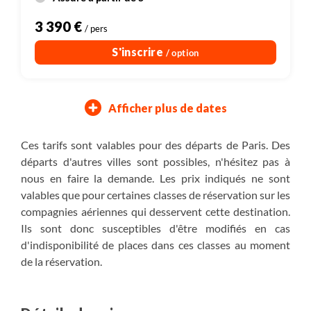
3 390 €
/ pers
S'inscrire
/ option
Afficher plus de dates
09/02/2027
23/02/2027
09/03/2027
16/03/2027
20/02/2027
06/03/2027
20/03/2027
27/03/2027
Mardi
Mardi
Mardi
Mardi
Samedi
Samedi
Samedi
Samedi
Ces tarifs sont valables pour des départs de Paris. Des
départs d'autres villes sont possibles, n'hésitez pas à
Inclus : vol
Inclus : vol
Inclus : vol
Inclus : vol
Assuré à partir de 5
Assuré à partir de 5
Assuré à partir de 5
Assuré à partir de 5
nous en faire la demande. Les prix indiqués ne sont
3 490 €
3 490 €
3 190 €
3 390 €
valables que pour certaines classes de réservation sur les
/ pers
/ pers
/ pers
/ pers
compagnies aériennes qui desservent cette destination.
S'inscrire
S'inscrire
S'inscrire
S'inscrire
/ option
/ option
/ option
/ option
Ils sont donc susceptibles d'être modifiés en cas
d'indisponibilité de places dans ces classes au moment
de la réservation.