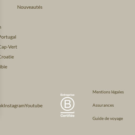
Nouveautés
m
ortugal
Cap-Vert
roatie
bie
Mentions légales
ok
Instagram
Youtube
Assurances
Guide de voyage
s Options
ètres de confidentialité, en garantissant la conformité avec le