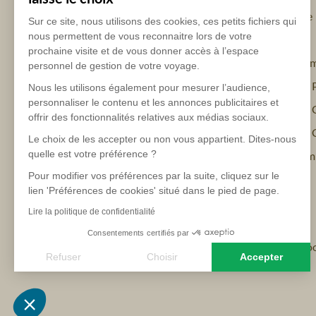
Trek Islande
Sur ce site, nous utilisons des cookies, ces petits fichiers qui
nous permettent de vous reconnaitre lors de votre
Trek Pérou
prochaine visite et de vous donner accès à l’espace
Trek Vietna
personnel de gestion de votre voyage.
Randonnée P
Nous les utilisons également pour mesurer l’audience,
personnaliser le contenu et les annonces publicitaires et
Randonnée 
offrir des fonctionnalités relatives aux médias sociaux.
Randonnée C
Le choix de les accepter ou non vous appartient. Dites-nous
quelle est votre préférence ?
Voyage Nami
Pour modifier vos préférences par la suite, cliquez sur le
lien 'Préférences de cookies' situé dans le pied de page.
Lire la politique de confidentialité
Consentements certifiés par
Contactez-nous : 01 70 82 90 00
Facebo
Refuser
Choisir
Accepter
Axeptio consent
Plateforme de Gestion du Consentement : Personnalisez vo
Notre plateforme vous permet d'adapter et de gérer vos param