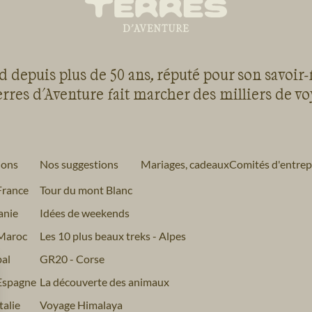
 depuis plus de 50 ans, réputé pour son savoir-
rres d'Aventure fait marcher des milliers de v
ions
Nos suggestions
Mariages, cadeaux
Comités d'entrep
France
Tour du mont Blanc
anie
Idées de weekends
Maroc
Les 10 plus beaux treks - Alpes
al
GR20 - Corse
Espagne
La découverte des animaux
alie
Voyage Himalaya