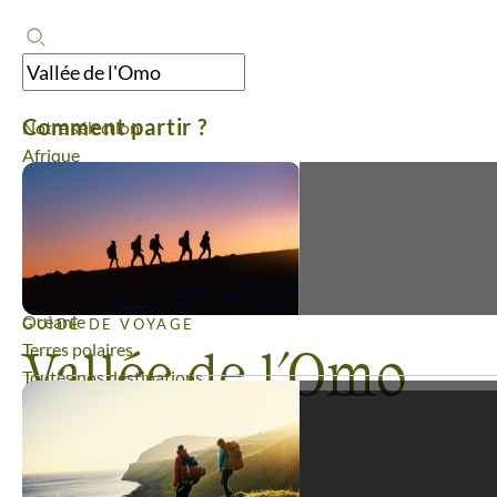
Comment partir ?
Notre sélection
Afrique
Amérique
Asie
Europe
France
Moyen-Orient
Océanie
GUIDE DE VOYAGE
Vallée de l'Omo
Terres polaires
Toutes nos destinations
Guide de voyage
Vallée de l'Omo
Types de voyage