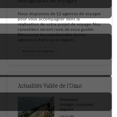
Nous disposons de 12 agences de voyages
pour vous accompagner dans la
réalisation de votre projet de voyage. Nos
conseillers seront ravis de vous guider.
Découvrez les coordonnées de nos
agences à Paris ou en région.
Voir toutes nos agences
1
Actualités Vallée de l'Omo
Nouveaux
voyages, nouveaux
1
départs
Lire la suite