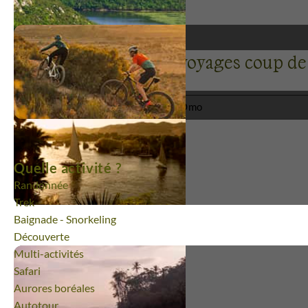
Vallée de l'Omo : nos voyages coup d
Tous nos voyages à la Vallée de l'Omo
Quelle activité ?
Randonnée
Trek
Baignade - Snorkeling
Découverte
Multi-activités
Safari
Aurores boréales
Autotour