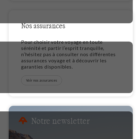
Nos assurances
Pour choisir votre voyage en toute
sérénité et partir l’esprit tranquille,
n’hésitez pas à consulter nos différentes
assurances voyage et à découvrir les
garanties disponibles.
Voir nos assurances
Notre newsletter