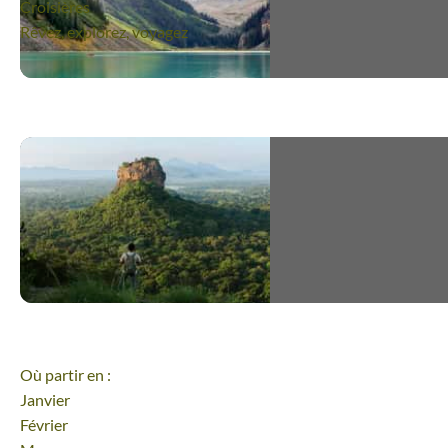
Croisières
Rêvez, explorez, voyagez
Où partir en :
Janvier
Février