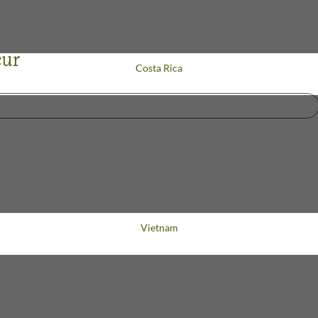
œur
Voyage
Costa Rica
Voyage
Vietnam