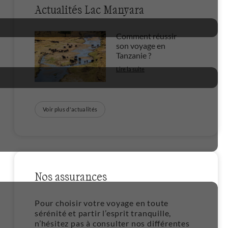
Actualités Lac Manyara
Comment réussir
son voyage en
Tanzanie ?
Lire la suite
Voir plus d'actualités
Nos assurances
3
Pour choisir votre voyage en toute
sérénité et partir l’esprit tranquille,
n’hésitez pas à consulter nos différentes