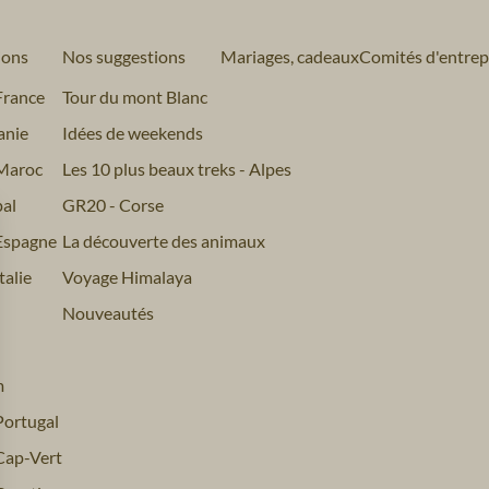
ions
Nos suggestions
Mariages, cadeaux
Comités d'entrep
France
Tour du mont Blanc
anie
Idées de weekends
Maroc
Les 10 plus beaux treks - Alpes
al
GR20 - Corse
Espagne
La découverte des animaux
alie
Voyage Himalaya
Nouveautés
m
ortugal
Cap-Vert