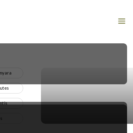
nyara
nutes
ntis
s