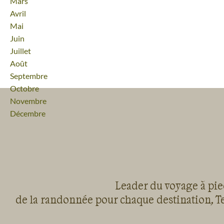
Mars
Avril
Mai
Juin
Juillet
Août
Septembre
Octobre
Novembre
Décembre
Leader du voyage à pied
de la randonnée pour chaque destination, Te