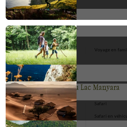
Types de voyage
Voyage en groupe
Voyage en fami
8
Voyages par activité au Lac Manyara
Safari
Multi-activités
1
Safari en véhic
Randonnée
2