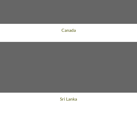
Voyage
Canada
Voyage
Sri Lanka