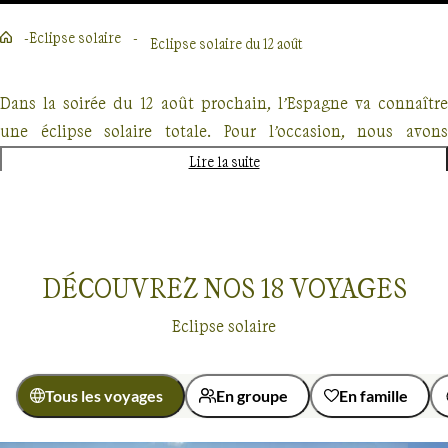
Eclipse solaire
Eclipse solaire du 12 août
Dans la soirée du 12 août prochain, l’Espagne va connaître
une éclipse solaire totale. Pour l’occasion, nous avons
aménagé nos séjours accompagnés afin que vous puissiez
Lire la suite
profiter de cet événement dans les meilleures conditions. Si
vous partez sans guide, à pied ou à vélo, dans la « bande de
totalité » qui s’étend de la Galice aux Baléares, vous pourrez
observer cette éclipse en choisissant votre propre spot, avec
DÉCOUVREZ NOS
18
VOYAGES
une vue bien dégagée vers l’ouest, car le Soleil sera très bas
Eclipse solaire
sur l’horizon au moment de l’éclipse maximale. Un moment
magique à ne pas rater, à partager entre amis ou en famille !
Tous les voyages
En groupe
En famille
Eclipse solaire