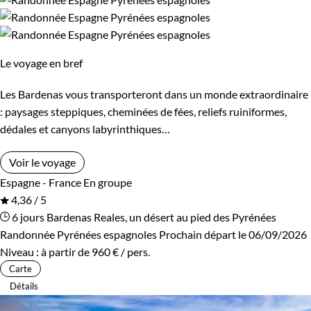
Les 14/16 ans
Confort
Le voyage en bref
Refuge, gîte, dortoir
Standard
Les Bardenas vous transporteront dans un monde extraordinaire
: paysages steppiques, cheminées de fées, reliefs ruiniformes,
Supérieur
Haut de gamme
dédales et canyons labyrinthiques…
Voir le voyage
Itinérance
Espagne - France
En groupe
4,36 / 5
Itinérant
Semi-itinérant
6 jours
Bardenas Reales, un désert au pied des Pyrénées
Randonnée Pyrénées espagnoles
Prochain départ le 06/09/2026
En étoile
Niveau :
à partir de
960 €
/ pers.
Carte
Détails
Environnement