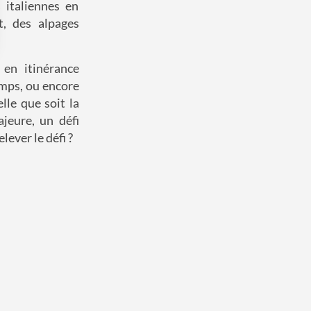
 italiennes en
t, des alpages
 Options
 en itinérance
emps, ou encore
tres de confidentialité, en garantissant la conformité avec les
lle que soit la
jeure, un défi
lever le défi ?