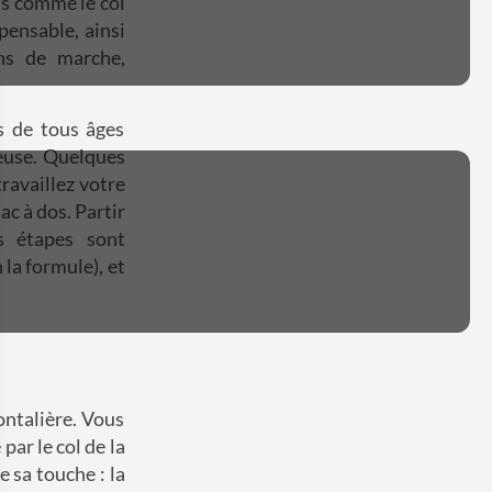
ls comme le col
pensable, ainsi
ns de marche,
s de tous âges
ieuse. Quelques
ravaillez votre
c à dos. Partir
es étapes sont
la formule), et
ontalière. Vous
ar le col de la
e sa touche : la