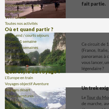
fait partie.
Randonnée avec âne
Navigation
VTT / Gravel
Toutes nos activités
Où et quand partir ?
Week-end / courts séjours
Voyages 1 semaine
Ce circuit de 
Voyages 2 semaines
(France, Italie
Longs séjours
panoramas à co
Vacances d'été
vous lancer, u
Saisons
légendaire ?
Quel style de voyage ?
L'Europe en train
Voyages objectif Aventure
Un trek exig
Voyages désert
Micro-Aventures
Le
Tour du Mo
Croisières
de marche, av
Rêvez, explorez, voyagez