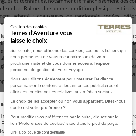
ngues et techniques, notamment le franchissement des co
u le col de Balme. Une bonne condition physique est indis
ment adapté : chaussures de randonnée rodées, bâto
hniques pour affronter les changements de météo.
Gestion des cookies
Voyage
Canada
Terres d’Aventure vous
laissez pas impressionner : des milliers de randonneur
laisse le choix
MB chaque année. La clé réside dans une préparation sér
départ, entraînez-vous avec des randonnées en montagne, t
Sur ce site, nous utilisons des cookies, ces petits fichiers qui
nous permettent de vous reconnaitre lors de votre
abituez-vous à marcher plusieurs heures d'affilée avec un sa
prochaine visite et de vous donner accès à l’espace
iste spécialisé facilite grandement l'expérience : l
personnel de gestion de votre voyage.
s hébergements réservés à l'avance (refuges ou hôtels selon 
Nous les utilisons également pour mesurer l’audience,
pagnateur gère la logistique et assure votre sécurité.
personnaliser le contenu et les annonces publicitaires et
offrir des fonctionnalités relatives aux médias sociaux.
Voyage
Sri Lanka
Le choix de les accepter ou non vous appartient. Dites-nous
une aventure inoubliable
quelle est votre préférence ?
 Tour du Mont Blanc si unique, c'est sa dimension transfr
Pour modifier vos préférences par la suite, cliquez sur le
rance, dans la vallée de Chamonix, puis basculez en Italie p
lien 'Préférences de cookies' situé dans le pied de page.
e rejoindre la Suisse via le col Ferret. Chaque pays apport
Lire la politique de confidentialité