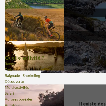
Quelle activité ?
Randonnée
Trek
Baignade - Snorkeling
Découverte
Multi-activités
Safari
Aurores boréales
Il existe de
Autotour