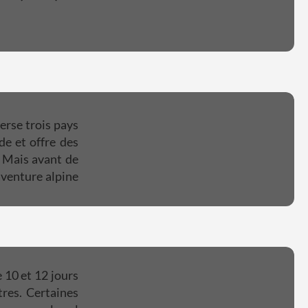
erse trois pays
ude et offre des
. Mais avant de
aventure alpine
 10 et 12 jours
res. Certaines