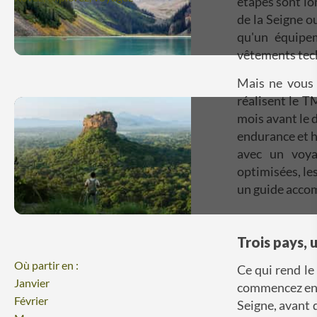
étapes sont lo
de la Seigne o
qu'un équipe
vêtements tec
Mais ne vous 
réalisent le T
mois avant le 
endurance et h
avec un voyag
optimisées, le
un guide accom
Trois pays, 
Où partir en :
Ce qui rend le
Janvier
commencez en F
Février
Seigne, avant d