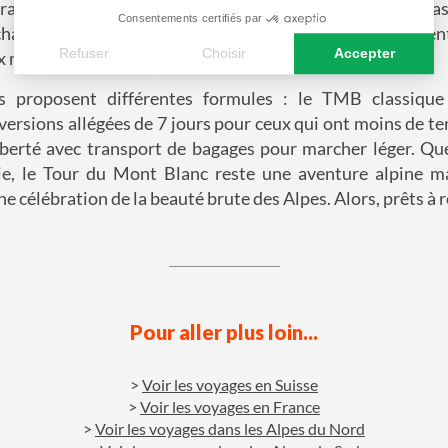
rançaise avec ses fromages de montagne, les pizzerias
Consentements certifiés par
 chalets suisses impeccables. Les paysages aussi varien
Refuser
Choisir
Accepter
 moraines glaciaires.
Axeptio consent
Plateforme de Gestion du Consentement : Personnalisez vos
s proposent différentes formules : le TMB classique
versions allégées de 7 jours pour ceux qui ont moins de t
Notre plateforme vous permet d'adapter et de gérer vos paramè
iberté avec transport de bagages pour marcher léger. Que
ie, le Tour du Mont Blanc reste une aventure alpine ma
e célébration de la beauté brute des Alpes. Alors, prêts à re
Pour aller plus loin...
Voir les voyages en Suisse
Voir les voyages en France
Voir les voyages dans les Alpes du Nord